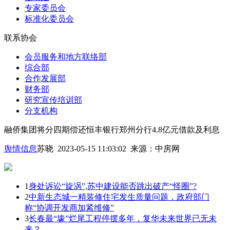
专家委员会
标准化委员会
联系协会
会员服务和地方联络部
综合部
合作发展部
财务部
研究宣传培训部
分支机构
融侨集团将分四期偿还恒丰银行郑州分行4.8亿元借款及利息
舆情信息
苏晓 2023-05-15 11:03:02
来源：
中房网
1
身处诉讼“旋涡”,苏中建设能否跳出破产“怪圈”?
2
中新生态城一精装修住宅发生质量问题，政府部门
称“协调开发商加紧维修”
3
长春最“壕”烂尾工程停摆多年，复华未来世界已无未
来？