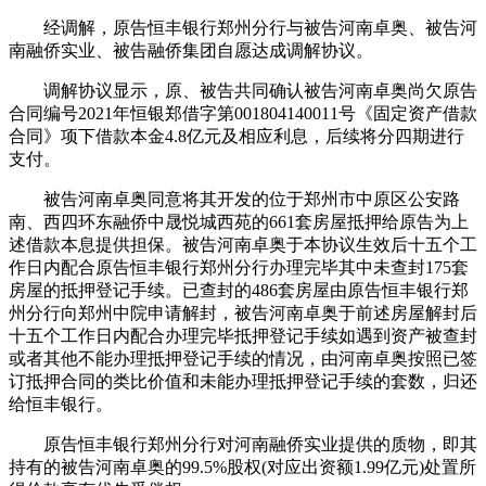
经调解，原告恒丰银行郑州分行与被告河南卓奥、被告河
南融侨实业、被告融侨集团自愿达成调解协议。
调解协议显示，原、被告共同确认被告河南卓奥尚欠原告
合同编号2021年恒银郑借字第001804140011号《固定资产借款
合同》项下借款本金4.8亿元及相应利息，后续将分四期进行
支付。
被告河南卓奥同意将其开发的位于郑州市中原区公安路
南、西四环东融侨中晟悦城西苑的661套房屋抵押给原告为上
述借款本息提供担保。被告河南卓奥于本协议生效后十五个工
作日内配合原告恒丰银行郑州分行办理完毕其中未查封175套
房屋的抵押登记手续。已查封的486套房屋由原告恒丰银行郑
州分行向郑州中院申请解封，被告河南卓奥于前述房屋解封后
十五个工作日内配合办理完毕抵押登记手续如遇到资产被查封
或者其他不能办理抵押登记手续的情况，由河南卓奥按照已签
订抵押合同的类比价值和未能办理抵押登记手续的套数，归还
给恒丰银行。
原告恒丰银行郑州分行对河南融侨实业提供的质物，即其
持有的被告河南卓奥的99.5%股权(对应出资额1.99亿元)处置所