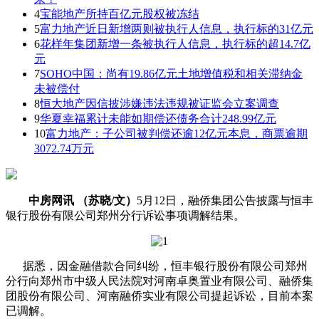
4
宝能地产所持百亿元股权被冻结
5
富力地产近日新增两则被执行人信息，执行标的31亿元
6
花样年集团新增一条被执行人信息，执行标的超14.7亿
元
7
SOHO中国：尚有19.86亿元土地增值税和相关滞纳金
未被偿付
8
恒大地产因信披涉嫌违法违规被证监会立案调查
9
华夏幸福累计未能如期偿还债务合计248.99亿元
10
富力地产：子公司被判偿还逾12亿元本息，商票逾期
3072.74万元
中房网讯 （苏晓/文）
5月12日，融侨集团公告披露与恒丰
银行股份有限公司郑州分行诉讼事项调解结果。
据悉，因金融借款合同纠纷，恒丰银行股份有限公司郑州
分行向郑州市中级人民法院对河南卓奥置业有限公司、融侨集
团股份有限公司、河南融侨实业有限公司提起诉讼，目前本案
已调解。