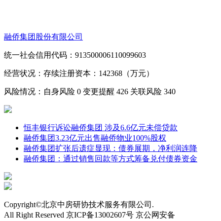
融侨集团股份有限公司
统一社会信用代码：913500006110099603
经营状况：存续
注册资本：142368（万元）
风险情况：自身风险
0
变更提醒
426
关联风险
340
恒丰银行诉讼融侨集团 涉及6.6亿元未偿贷款
融侨集团3.23亿元出售融侨物业100%股权
融侨集团扩张后遗症显现：债券展期，净利润连降
融侨集团：通过销售回款等方式筹备兑付债券资金
Copyright©北京中房研协技术服务有限公司.
All Right Reserved 京ICP备13002607号 京公网安备