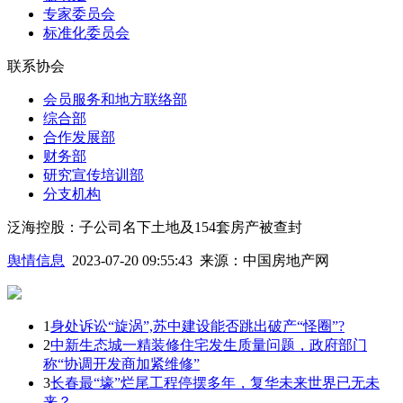
专家委员会
标准化委员会
联系协会
会员服务和地方联络部
综合部
合作发展部
财务部
研究宣传培训部
分支机构
泛海控股：子公司名下土地及154套房产被查封
舆情信息
2023-07-20 09:55:43
来源：
中国房地产网
1
身处诉讼“旋涡”,苏中建设能否跳出破产“怪圈”?
2
中新生态城一精装修住宅发生质量问题，政府部门
称“协调开发商加紧维修”
3
长春最“壕”烂尾工程停摆多年，复华未来世界已无未
来？