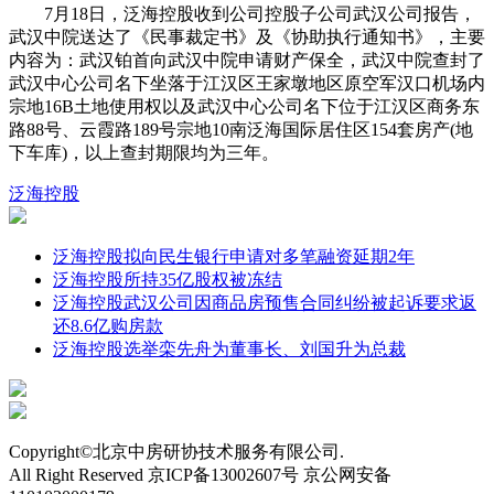
7月18日，泛海控股收到公司控股子公司武汉公司报告，
武汉中院送达了《民事裁定书》及《协助执行通知书》，主要
内容为：武汉铂首向武汉中院申请财产保全，武汉中院查封了
武汉中心公司名下坐落于江汉区王家墩地区原空军汉口机场内
宗地16B土地使用权以及武汉中心公司名下位于江汉区商务东
路88号、云霞路189号宗地10南泛海国际居住区154套房产(地
下车库)，以上查封期限均为三年。
泛海控股
泛海控股拟向民生银行申请对多笔融资延期2年
泛海控股所持35亿股权被冻结
泛海控股武汉公司因商品房预售合同纠纷被起诉要求返
还8.6亿购房款
泛海控股选举栾先舟为董事长、刘国升为总裁
Copyright©北京中房研协技术服务有限公司.
All Right Reserved 京ICP备13002607号 京公网安备