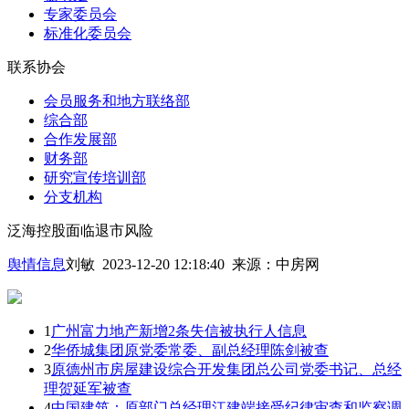
专家委员会
标准化委员会
联系协会
会员服务和地方联络部
综合部
合作发展部
财务部
研究宣传培训部
分支机构
泛海控股面临退市风险
舆情信息
刘敏 2023-12-20 12:18:40
来源：
中房网
1
广州富力地产新增2条失信被执行人信息
2
华侨城集团原党委常委、副总经理陈剑被查
3
原德州市房屋建设综合开发集团总公司党委书记、总经
理贺延军被查
4
中国建筑：原部门总经理江建端接受纪律审查和监察调