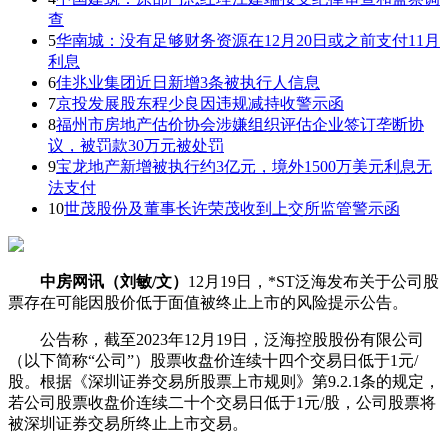
查
5
华南城：没有足够财务资源在12月20日或之前支付11月
利息
6
佳兆业集团近日新增3条被执行人信息
7
京投发展股东程少良因违规减持收警示函
8
福州市房地产估价协会涉嫌组织评估企业签订垄断协
议，被罚款30万元被处罚
9
宝龙地产新增被执行约3亿元，境外1500万美元利息无
法支付
10
世茂股份及董事长许荣茂收到上交所监管警示函
中房网讯（刘敏/文）
12月19日，*ST泛海发布关于公司股
票存在可能因股价低于面值被终止上市的风险提示公告。
公告称，截至2023年12月19日，泛海控股股份有限公司
（以下简称“公司”）股票收盘价连续十四个交易日低于1元/
股。根据《深圳证券交易所股票上市规则》第9.2.1条的规定，
若公司股票收盘价连续二十个交易日低于1元/股，公司股票将
被深圳证券交易所终止上市交易。