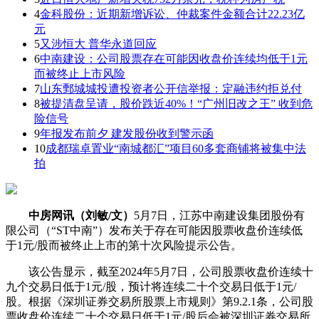
4
金科股份：近期新增诉讼、仲裁案件金额合计22.23亿
元
5
又涉恒大 普华永道回应
6
中南建设：公司股票存在可能因收盘价连续均低于1元
而被终止上市风险
7
山东鄄城城投遭投资者公开信举报：定融违约拒兑付
8
被提清盘呈请，股价跌近40%！“广州旧改之王” 收到危
险信号
9
年报发布前夕 建发股份收到警示函
10
成都瑞卓置业“南城都汇”项目60多套商铺将被集中法
拍
中房网讯（刘敏/文）
5月7日，江苏中南建设集团股份有
限公司（“ST中南”）发布关于存在可能因股票收盘价连续低
于1元/股而被终止上市的第十次风险提示公告。
该公告显示，截至2024年5月7日，公司股票收盘价连续十
九个交易日低于1元/股，预计将连续二十个交易日低于1元/
股。根据《深圳证券交易所股票上市规则》第9.2.1条，公司股
票收盘价连续二十个交易日低于1元/股后会被深圳证券交易所