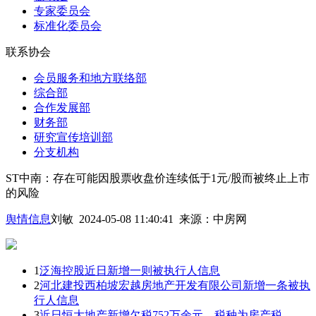
专家委员会
标准化委员会
联系协会
会员服务和地方联络部
综合部
合作发展部
财务部
研究宣传培训部
分支机构
ST中南：存在可能因股票收盘价连续低于1元/股而被终止上市
的风险
舆情信息
刘敏 2024-05-08 11:40:41
来源：
中房网
1
泛海控股近日新增一则被执行人信息
2
河北建投西柏坡宏越房地产开发有限公司新增一条被执
行人信息
3
近日恒大地产新增欠税752万余元，税种为房产税