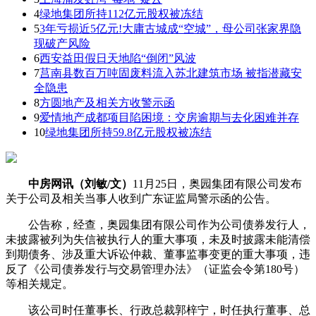
4
绿地集团所持112亿元股权被冻结
5
3年亏损近5亿元!大庸古城成“空城”，母公司张家界隐
现破产风险
6
西安益田假日天地陷“倒闭”风波
7
莒南县数百万吨固废料流入苏北建筑市场 被指潜藏安
全隐患
8
方圆地产及相关方收警示函
9
爱情地产成都项目陷困境：交房逾期与去化困难并存
10
绿地集团所持59.8亿元股权被冻结
中房网讯（刘敏/文）
11月25日，奥园集团有限公司发布
关于公司及相关当事人收到广东证监局警示函的公告。
公告称，经查，奥园集团有限公司作为公司债券发行人，
未披露被列为失信被执行人的重大事项，未及时披露未能清偿
到期债务、涉及重大诉讼仲裁、董事监事变更的重大事项，违
反了《公司债券发行与交易管理办法》（证监会令第180号）
等相关规定。
该公司时任董事长、行政总裁郭梓宁，时任执行董事、总