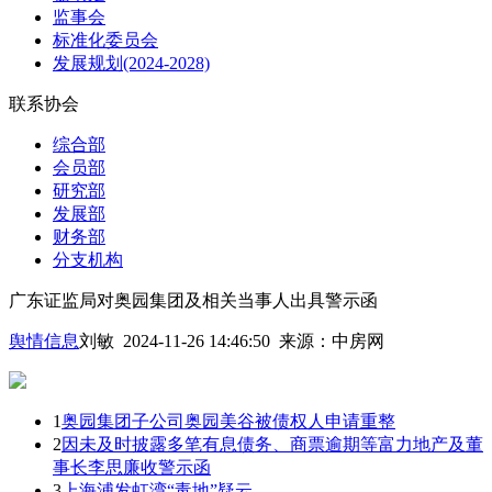
监事会
标准化委员会
发展规划(2024-2028)
联系协会
综合部
会员部
研究部
发展部
财务部
分支机构
广东证监局对奥园集团及相关当事人出具警示函
舆情信息
刘敏 2024-11-26 14:46:50
来源：
中房网
1
奥园集团子公司奥园美谷被债权人申请重整
2
因未及时披露多笔有息债务、商票逾期等富力地产及董
事长李思廉收警示函
3
上海浦发虹湾“毒地”疑云