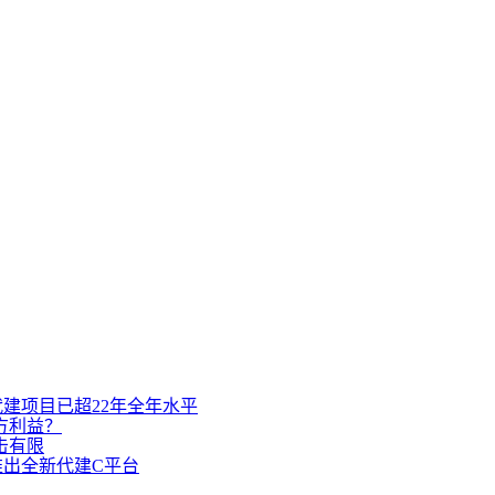
代建项目已超22年全年水平
方利益？
击有限
推出全新代建C平台