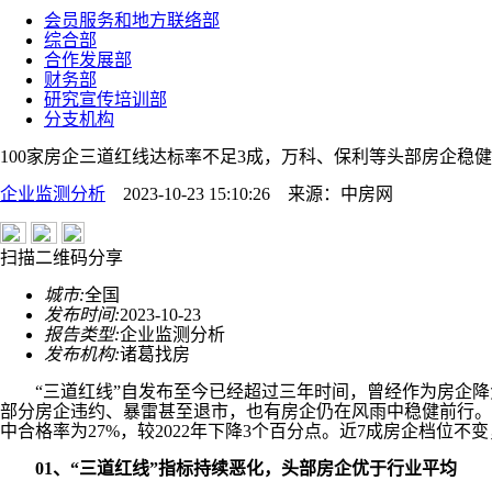
会员服务和地方联络部
综合部
合作发展部
财务部
研究宣传培训部
分支机构
100家房企三道红线达标率不足3成，万科、保利等头部房企稳
企业监测分析
2023-10-23 15:10:26
来源：
中房网
扫描二维码分享
城市:
全国
发布时间:
2023-10-23
报告类型:
企业监测分析
发布机构:
诸葛找房
“三道红线”自发布至今已经超过三年时间，曾经作为房企降负
部分房企违约、暴雷甚至退市，也有房企仍在风雨中稳健前行。诸葛
中合格率为27%，较2022年下降3个百分点。近7成房企档位
01、“三道红线”指标持续恶化，头部房企优于行业平均