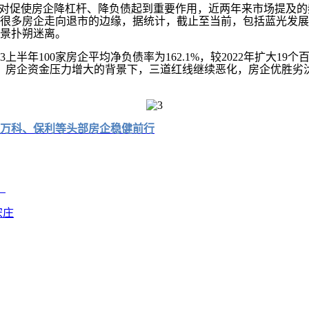
促使房企降杠杆、降负债起到重要作用，近两年来市场提及的频
，很多房企走向退市的边缘，据统计，截止至当前，包括蓝光发展
景扑朔迷离。
100家房企平均净负债率为162.1%，较2022年扩大19个百分
行业下行、房企资金压力增大的背景下，三道红线继续恶化，房企优
，万科、保利等头部房企稳健前行
？
宋庄