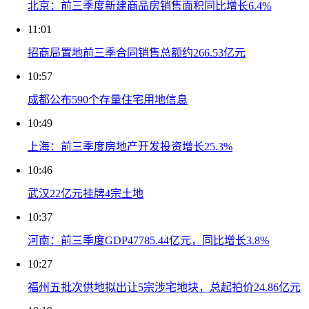
北京：前三季度新建商品房销售面积同比增长6.4%
11:01
招商局置地前三季合同销售总额约266.53亿元
10:57
成都公布590个存量住宅用地信息
10:49
上海：前三季度房地产开发投资增长25.3%
10:46
武汉22亿元挂牌4宗土地
10:37
河南：前三季度GDP47785.44亿元，同比增长3.8%
10:27
福州五批次供地拟出让5宗涉宅地块，总起拍价24.86亿元