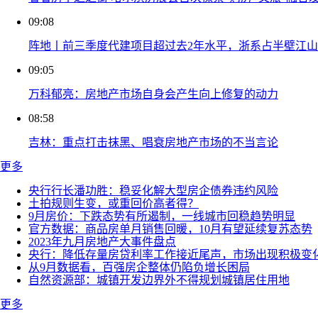
09:08
阵地丨前三季度代建项目超过去2年水平，浙系占半壁江山
09:05
万科郁亮：房地产市场自身会产生向上修复的动力
08:58
吉林：重点打击抹黑、唱衰房地产市场的不当言论
更多
央行行长潘功胜：稳妥化解大型房企债券违约风险
土拍规则生变，或重回价高者得？
9月房价：下跌态势有所遏制，一线城市回稳趋势明显
官方数据：商品房单月销售回暖，10月有望延续复苏态势
2023年九月房地产大事件盘点
央行：降低存量房贷利率工作接近尾声，市场出现积极变
从9月数据看，百强房企整体仍陷负增长困局
自然资源部：城镇开发边界外不得规划城镇居住用地
更多