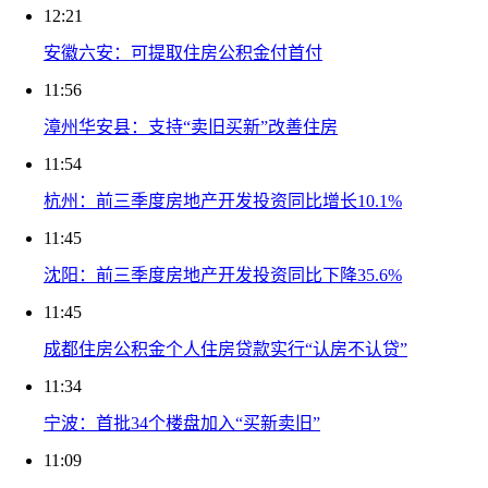
12:21
安徽六安：可提取住房公积金付首付
11:56
漳州华安县：支持“卖旧买新”改善住房
11:54
杭州：前三季度房地产开发投资同比增长10.1%
11:45
沈阳：前三季度房地产开发投资同比下降35.6%
11:45
成都住房公积金个人住房贷款实行“认房不认贷”
11:34
宁波：首批34个楼盘加入“买新卖旧”
11:09