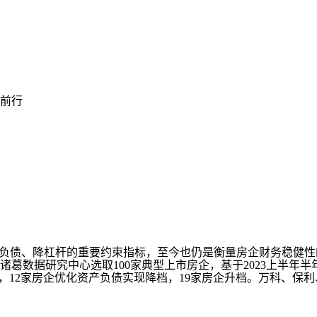
健前行
债、降杠杆的重要约束指标，至今也仍是衡量房企财务稳健性的
数据研究中心选取100家典型上市房企，基于2023上半年半年
不变，12家房企优化资产负债实现降档，19家房企升档。万科、