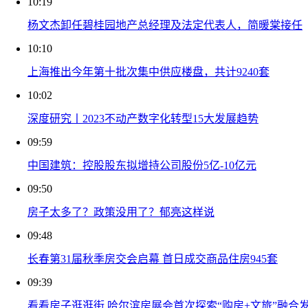
10:19
杨文杰卸任碧桂园地产总经理及法定代表人，简暖棠接任
10:10
上海推出今年第十批次集中供应楼盘，共计9240套
10:02
深度研究丨2023不动产数字化转型15大发展趋势
09:59
中国建筑：控股股东拟增持公司股份5亿-10亿元
09:50
房子太多了？政策没用了？郁亮这样说
09:48
长春第31届秋季房交会启幕 首日成交商品住房945套
09:39
看看房子逛逛街 哈尔滨房展会首次探索“购房+文旅”融合