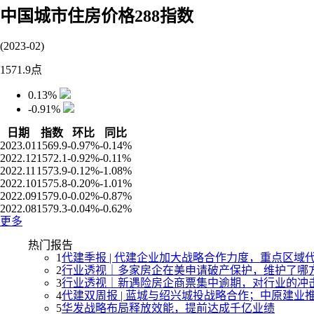
中国城市住房价格288指数
(2023-02)
1571.9
点
0.13%
-0.91%
日期
指数
环比
同比
2023.01
1569.9
-0.97%
-0.14%
2022.12
1572.1
-0.92%
-0.11%
2022.11
1573.9
-0.12%
-1.08%
2022.10
1575.8
-0.20%
-1.01%
2022.09
1579.0
-0.02%
-0.87%
2022.08
1579.3
-0.04%
-0.62%
更多
热门报告
1
代建季报 | 代建企业加大战略合作力度，重点区域
2
行业透视｜多家房企在美申请破产保护，维护了哪
3
行业透视｜新遇险房企商票集中逾期，对行业的冲
4
代建双周报 | 蓝城与绍兴城投战略合作；中原建业
5
华发战略布局释放效能，提前达成千亿业绩