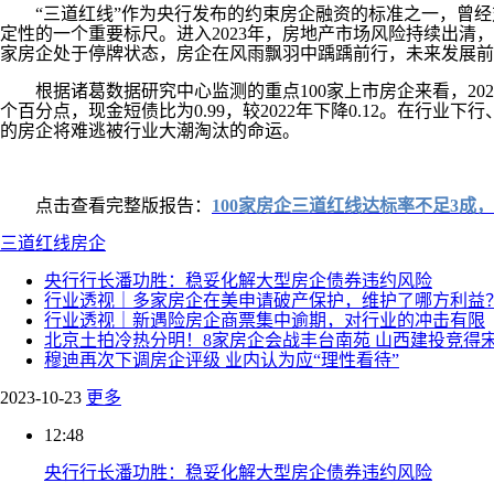
“三道红线”作为央行发布的约束房企融资的标准之一，曾经对
定性的一个重要标尺。进入2023年，房地产市场风险持续出清
家房企处于停牌状态，房企在风雨飘羽中踽踽前行，未来发展前
根据诸葛数据研究中心监测的重点100家上市房企来看，2023上半年
个百分点，现金短债比为0.99，较2022年下降0.12。在
的房企将难逃被行业大潮淘汰的命运。
点击查看完整版报告：
100家房企三道红线达标率不足3成
三道红线
房企
央行行长潘功胜：稳妥化解大型房企债券违约风险
行业透视｜多家房企在美申请破产保护，维护了哪方利益
行业透视｜新遇险房企商票集中逾期，对行业的冲击有限
北京土拍冷热分明！8家房企会战丰台南苑 山西建投竞得
穆迪再次下调房企评级 业内认为应“理性看待”
2023-10-23
更多
12:48
央行行长潘功胜：稳妥化解大型房企债券违约风险