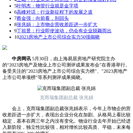
5
叶明杰：物管行业就是金字塔
6
高峰对话：行业新征程下的发展之道
7
蔡金强：向前看，别回头
8
张兆娟：上市物企营收差距进一步扩大
9
丁祖昱：行业即使波动，仍会有企业脱颖而出
10
2023房地产上市公司综合实力50强揭晓
中房网讯
5月30日，由上海易居房地产研究院主办
的“2023房地产及物业上市公司测评成果发布会”在香港举行。
备受关注的"2023房地产上市公司综合实力榜"、"2023房地产
上市公司单项榜"等系列测评成果揭晓。
克而瑞集团副总裁 张兆娟
会上，克而瑞集团副总裁张兆娟表示，今年上市物企的营
收差距进一步扩大，表现出企业分化在加剧。从格局上看比较
稳定，基本在两三年之内没有变化。物业行业去年开始已经进
入新阶段，独立性比较强，相对增长比较高质、平稳，未来每