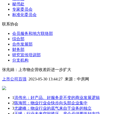
秘书处
专家委员会
标准化委员会
联系协会
会员服务和地方联络部
综合部
合作发展部
财务部
研究宣传培训部
分支机构
张兆娟：上市物企营收差距进一步扩大
上市公司百强
2023-05-30 13:44:27
来源：
中房网
1
洪伟光：好产品、好服务是不变的商业发展逻辑
2
陈海照：物业行业会快步向头部企业集中
3
尤建峰：物业行业的底气来自于业务的独立
4
王晞：行业未来空间挤压，房企必须要练好内功