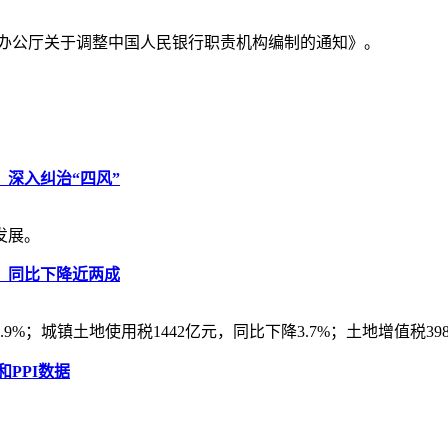
务院办公厅关于调整中国人民银行职责机构编制的通知》。
深入纠治“四风”
发展。
元，同比下降近两成
%；城镇土地使用税1442亿元，同比下降3.7%；土地增值税398
和PPI数据