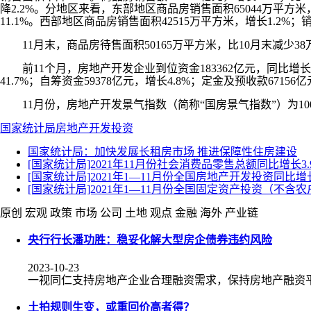
降2.2%。分地区来看，东部地区商品房销售面积65044万平方米，同
11.1%。西部地区商品房销售面积42515万平方米，增长1.2%；销
11月末，商品房待售面积50165万平方米，比10月末减少3
前11个月，房地产开发企业到位资金183362亿元，同比增长7.2%
41.7%；自筹资金59378亿元，增长4.8%；定金及预收款67156
11月份，房地产开发景气指数（简称“国房景气指数”）为100.
国家统计局
房地产开发投资
国家统计局：加快发展长租房市场 推进保障性住房建设
[国家统计局]2021年11月份社会消费品零售总额同比增长3.
[国家统计局]2021年1—11月份全国房地产开发投资同比增长
[国家统计局]2021年1—11月份全国固定资产投资（不含农
原创
宏观
政策
市场
公司
土地
观点
金融
海外
产业链
央行行长潘功胜：稳妥化解大型房企债券违约风险
2023-10-23
一视同仁支持房地产企业合理融资需求，保持房地产融资
土拍规则生变，或重回价高者得？