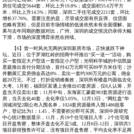
房住宅成交5644套，环比上升19.8%；成交面积55.6万平方
米，环比上升14.5%；同期，深圳二手住宅成交2211套，环比
增长37.76%。需要注意的是，尽管成交面有所反弹、信贷面
也略有宽松，但是目前市场情绪的低迷依然未有全面缓解。如
果与去年同期的数据对比，广州、深圳的成交情况仍录得大幅
下滑，市场的深度博弈依然在持续。
【6】曾一时风光无两的深圳新房市场，正快速跌下神
坛。近日，位于罗湖红岭的招商中环推出“买一送一”活动，购
买一套指定大户型送一套指定小户型；光明科学城的中信凯旋
君庭推出首付分期活动，首付42万元即可买89平方米住宅；沙
井鹏展汇卖房佣金高达8%，卖出一套约300万元的公寓，佣金
超20万元。不过，打折促销难奏效，深圳所有楼盘均面临去化
大考。1月初，福田区富通上舍推出65套房源，仅8人认筹，开
盘当天仅卖出1套；11月中旬，东海富汇豪庭983套房源进行选
房，当天去化46套，去化率仅5.05%。12月13日，“网红盘”华
润城润玺2期公布入围名单，1024套房源最终入围1486批客
户，登记比为1：1.45，不需要积分即可买房。深圳中原研究
中心统计数据显示，11月，共19个住宅项目入市，2个住宅项
目开盘售罄，整体开盘去化不足5成。12月6日-12日，深圳共5
项目获得预售许可证，没有项目开盘售罄，平均去化率不足两