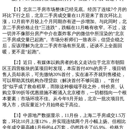
【1】北京二手房市场整体已经见底。经历了连续7个月的
环比下行之后，北京二手房成交量在11月迎来了首次环比上
涨，12月前半月较上个月同期亦有进一步增加。与此同时，北
京二手房价格止住“三连跌”，跌幅在11月略有收窄。不过，这
一切并不像部分房产中介在轰炸客户的微信中所渲染的“北京
二手房成交量已起跑”。市场分析师们一致表示，信贷企稳之
后，应该理解为北京二手房市场有所见底，还谈不上全面回
暖，更不是“起跑”。
【2】近日，有媒体以购房者的名义走访位于北京市朝阳
区王四营板块的某项目时发现，本应首付40%的房子，项目销
售人员却表示，可先缴纳20%首付，实在凑不齐就到售楼处，
可以帮助其找机构办理贷款（解决首付不够问题）。“首付
贷”似乎成了救命稻草，而除这种极端手段之外，特价房、认
购立享99折等优惠措施不断涌入北京楼市，一切都指向一个根
本要素：市场环境不佳。从今年9月开始，北京一批次项目扎
堆入市，供应量近3个月始终处于高位。
【3】中原地产数据显示，11月份，上海二手房成交1.5万
套，环比10月上涨12%，并实现连续两个月小幅上扬。但相比
全年成交最高峰1月份的4.4万套，仍然跌去了65.9%。价格方