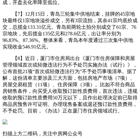
成，开盘去化率降至低位。
【7】12月15日，青岛三轮集中供地结束，挂牌的45宗地
块最终仅1宗地块溢价成交，另有3宗流拍，其余41宗均底价成
交，总揽金133.31亿元。青岛前两轮土拍分别成交了61宗、76
宗地块，先后揽金135亿元和278.6亿元，出让率分别为
96.83%、87.36%。整体来看，青岛本年度通过三次集中供地
实现收金546.91亿元。
【8】近日，厦门市住房局出台《厦门市住房保障和房屋
管理领域首次或轻微违法行为不予处罚实施办法（试行）》，
公布首批21项“首次或轻微违法行为”不予处罚事项清单。据了
解，这份清单主要涉及三大方面，包括房地产市场（7项）、
房屋交易租赁（11项）、住房保障（3项）。比如不符合商品
房销售条件，向买受人收取预订款性质费用，首次违法，违规
收取的预订款性质费用50万元以下，且作出处理决定前已取得
商品房预售许可证明、办理现售备案或退还预订款性质费用，
不予处罚。目前，《办法》正在厦门市住房领域试行。
扫描上方二维码，关注中房网公众号