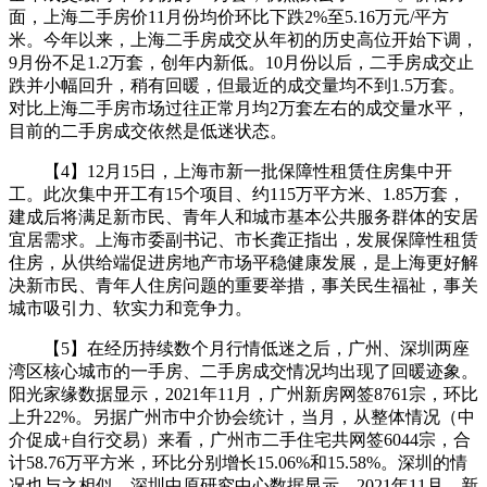
面，上海二手房价11月份均价环比下跌2%至5.16万元/平方
米。今年以来，上海二手房成交从年初的历史高位开始下调，
9月份不足1.2万套，创年内新低。10月份以后，二手房成交止
跌并小幅回升，稍有回暖，但最近的成交量均不到1.5万套。
对比上海二手房市场过往正常月均2万套左右的成交量水平，
目前的二手房成交依然是低迷状态。
【4】12月15日，上海市新一批保障性租赁住房集中开
工。此次集中开工有15个项目、约115万平方米、1.85万套，
建成后将满足新市民、青年人和城市基本公共服务群体的安居
宜居需求。上海市委副书记、市长龚正指出，发展保障性租赁
住房，从供给端促进房地产市场平稳健康发展，是上海更好解
决新市民、青年人住房问题的重要举措，事关民生福祉，事关
城市吸引力、软实力和竞争力。
【5】在经历持续数个月行情低迷之后，广州、深圳两座
湾区核心城市的一手房、二手房成交情况均出现了回暖迹象。
阳光家缘数据显示，2021年11月，广州新房网签8761宗，环比
上升22%。另据广州市中介协会统计，当月，从整体情况（中
介促成+自行交易）来看，广州市二手住宅共网签6044宗，合
计58.76万平方米，环比分别增长15.06%和15.58%。深圳的情
况也与之相似。深圳中原研究中心数据显示，2021年11月，新