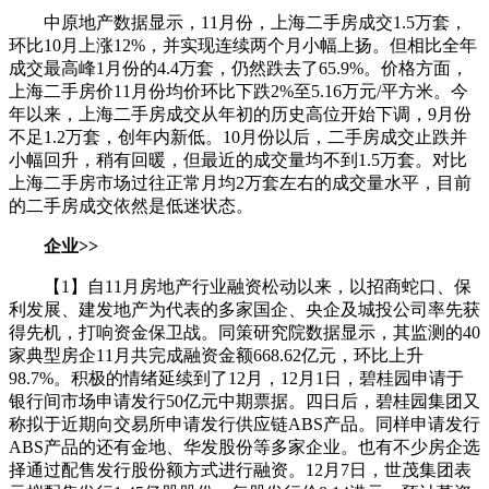
中原地产数据显示，11月份，上海二手房成交1.5万套，
环比10月上涨12%，并实现连续两个月小幅上扬。但相比全年
成交最高峰1月份的4.4万套，仍然跌去了65.9%。价格方面，
上海二手房价11月份均价环比下跌2%至5.16万元/平方米。今
年以来，上海二手房成交从年初的历史高位开始下调，9月份
不足1.2万套，创年内新低。10月份以后，二手房成交止跌并
小幅回升，稍有回暖，但最近的成交量均不到1.5万套。对比
上海二手房市场过往正常月均2万套左右的成交量水平，目前
的二手房成交依然是低迷状态。
企业>>
【1】自11月房地产行业融资松动以来，以招商蛇口、保
利发展、建发地产为代表的多家国企、央企及城投公司率先获
得先机，打响资金保卫战。同策研究院数据显示，其监测的40
家典型房企11月共完成融资金额668.62亿元，环比上升
98.7%。积极的情绪延续到了12月，12月1日，碧桂园申请于
银行间市场申请发行50亿元中期票据。四日后，碧桂园集团又
称拟于近期向交易所申请发行供应链ABS产品。同样申请发行
ABS产品的还有金地、华发股份等多家企业。也有不少房企选
择通过配售发行股份额方式进行融资。12月7日，世茂集团表