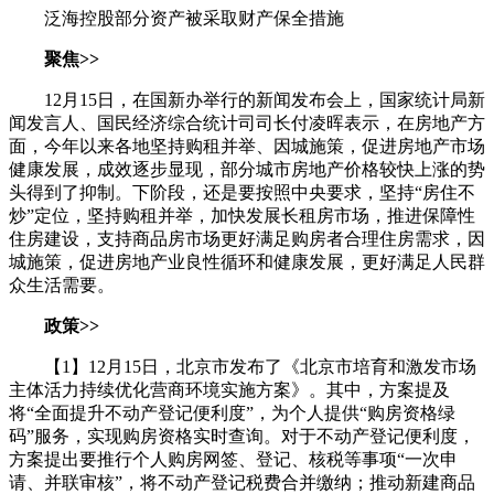
泛海控股部分资产被采取财产保全措施
聚焦>>
12月15日，在国新办举行的新闻发布会上，国家统计局新
闻发言人、国民经济综合统计司司长付凌晖表示，在房地产方
面，今年以来各地坚持购租并举、因城施策，促进房地产市场
健康发展，成效逐步显现，部分城市房地产价格较快上涨的势
头得到了抑制。下阶段，还是要按照中央要求，坚持“房住不
炒”定位，坚持购租并举，加快发展长租房市场，推进保障性
住房建设，支持商品房市场更好满足购房者合理住房需求，因
城施策，促进房地产业良性循环和健康发展，更好满足人民群
众生活需要。
政策>>
【1】12月15日，北京市发布了《北京市培育和激发市场
主体活力持续优化营商环境实施方案》。其中，方案提及
将“全面提升不动产登记便利度”，为个人提供“购房资格绿
码”服务，实现购房资格实时查询。对于不动产登记便利度，
方案提出要推行个人购房网签、登记、核税等事项“一次申
请、并联审核”，将不动产登记税费合并缴纳；推动新建商品