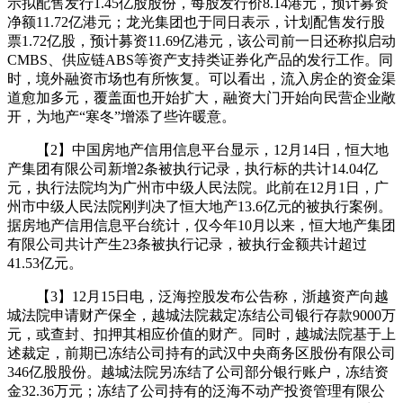
示拟配售发行1.45亿股股份，每股发行价8.14港元，预计募资
净额11.72亿港元；龙光集团也于同日表示，计划配售发行股
票1.72亿股，预计募资11.69亿港元，该公司前一日还称拟启动
CMBS、供应链ABS等资产支持类证券化产品的发行工作。同
时，境外融资市场也有所恢复。可以看出，流入房企的资金渠
道愈加多元，覆盖面也开始扩大，融资大门开始向民营企业敞
开，为地产“寒冬”增添了些许暖意。
【2】中国房地产信用信息平台显示，12月14日，恒大地
产集团有限公司新增2条被执行记录，执行标的共计14.04亿
元，执行法院均为广州市中级人民法院。此前在12月1日，广
州市中级人民法院刚判决了恒大地产13.6亿元的被执行案例。
据房地产信用信息平台统计，仅今年10月以来，恒大地产集团
有限公司共计产生23条被执行记录，被执行金额共计超过
41.53亿元。
【3】12月15日电，泛海控股发布公告称，浙越资产向越
城法院申请财产保全，越城法院裁定冻结公司银行存款9000万
元，或查封、扣押其相应价值的财产。同时，越城法院基于上
述裁定，前期已冻结公司持有的武汉中央商务区股份有限公司
346亿股股份。越城法院另冻结了公司部分银行账户，冻结资
金32.36万元；冻结了公司持有的泛海不动产投资管理有限公