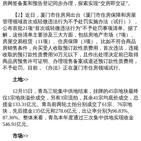
房网签备案和预告登记同步办理，探索实现“交房即交证”。
【2】近日，厦门市住房局出台《厦门市住房保障和房屋
管理领域首次或轻微违法行为不予处罚实施办法（试行）》，
公布首批21项“首次或轻微违法行为”不予处罚事项清单。据了
解，这份清单主要涉及三大方面，包括房地产市场（7项）、
房屋交易租赁（11项）、住房保障（3项）。比如不符合商品
房销售条件，向买受人收取预订款性质费用，首次违法，违规
收取的预订款性质费用50万元以下，且作出处理决定前已取得
商品房预售许可证明、办理现售备案或退还预订款性质费用，
不予处罚。目前，《办法》正在厦门市住房领域试行。
土地>>
12月15日，青岛三轮集中供地结束，挂牌的45宗地块最终
仅1宗地块溢价成交，另有3宗流拍，其余41宗均底价成交，总
揽金133.31亿元。青岛前两轮土拍分别成交了61宗、76宗地
块，先后揽金135亿元和278.6亿元，出让率分别为96.83%、
87.36%。整体来看，青岛本年度通过三次集中供地实现收金
546.91亿元。
市场>>