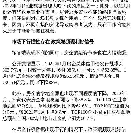
2022年1月行业数据出现大幅下跌的原因之一；此外，以往1月
份还有些返乡置业在支撑，尽管返乡置业不能始终维持高热
度，但还是能对市场起到支撑作用的，但今年显然无法撑起
来。因为，不同市场的分化导致购房者认为，只在工作的地方
买房子才能够把握住机会。
市场下行惯性存在 政策端频现利好信号
销售端表现不利的同时，房企的融资节奏也在大幅放缓。
公开数据显示，2022年1月房企总体信用债发行规模为
303.7亿元，相较于去年1月644.08亿元，同比下降52.85%。1
月内地房企海外债发行规模为95.55亿元，相较于去年1月
796.51亿元，同比下降88%。
此外，房企的拿地金额也出现不同程度的下降。2022年1
月，50家代表房企拿地总额同比下降88.8％。TOP100企业拿
地总额837亿元，拿地规模同比下降62.6％。TOP100门槛值为
3亿元，较2021年1月下降3亿元，TOP100企业招拍挂权益拿地
总额占全国300城土地出让金的比例为66.7％。
在房企各项数据出现下行的情况下，政策端频现利好信