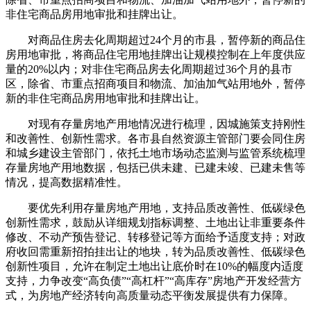
非住宅商品房用地审批和挂牌出让。
对商品住房去化周期超过24个月的市县，暂停新的商品住
房用地审批，将商品住宅用地挂牌出让规模控制在上年度供应
量的20%以内；对非住宅商品房去化周期超过36个月的县市
区，除省、市重点招商项目和物流、加油加气站用地外，暂停
新的非住宅商品房用地审批和挂牌出让。
对现有存量房地产用地情况进行梳理，因城施策支持刚性
和改善性、创新性需求。各市县自然资源主管部门要会同住房
和城乡建设主管部门，依托土地市场动态监测与监管系统梳理
存量房地产用地数据，包括已供未建、已建未竣、已建未售等
情况，提高数据精准性。
要优先利用存量房地产用地，支持品质改善性、低碳绿色
创新性需求，鼓励从详细规划指标调整、土地出让非重要条件
修改、不动产预告登记、转移登记等方面给予适度支持；对政
府收回需重新招拍挂出让的地块，转为品质改善性、低碳绿色
创新性项目，允许在制定土地出让底价时在10%的幅度内适度
支持，力争改变“高负债”“高杠杆”“高库存”房地产开发经营方
式，为房地产经济转向高质量动态平衡发展提供有力保障。