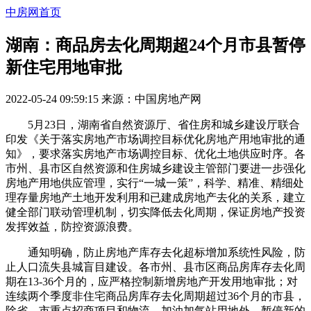
中房网首页
湖南：商品房去化周期超24个月市县暂停
新住宅用地审批
2022-05-24 09:59:15
来源：
中国房地产网
5月23日，湖南省自然资源厅、省住房和城乡建设厅联合
印发《关于落实房地产市场调控目标优化房地产用地审批的通
知》，要求落实房地产市场调控目标、优化土地供应时序。各
市州、县市区自然资源和住房城乡建设主管部门要进一步强化
房地产用地供应管理，实行“一城一策”，科学、精准、精细处
理存量房地产土地开发利用和已建成房地产去化的关系，建立
健全部门联动管理机制，切实降低去化周期，保证房地产投资
发挥效益，防控资源浪费。
通知明确，防止房地产库存去化超标增加系统性风险，防
止人口流失县城盲目建设。各市州、县市区商品房库存去化周
期在13-36个月的，应严格控制新增房地产开发用地审批；对
连续两个季度非住宅商品房库存去化周期超过36个月的市县，
除省、市重点招商项目和物流、加油加气站用地外，暂停新的