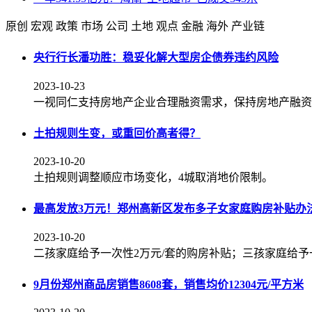
原创
宏观
政策
市场
公司
土地
观点
金融
海外
产业链
央行行长潘功胜：稳妥化解大型房企债券违约风险
2023-10-23
一视同仁支持房地产企业合理融资需求，保持房地产融资
土拍规则生变，或重回价高者得？
2023-10-20
土拍规则调整顺应市场变化，4城取消地价限制。
最高发放3万元！郑州高新区发布多子女家庭购房补贴办
2023-10-20
二孩家庭给予一次性2万元/套的购房补贴；三孩家庭给予
9月份郑州商品房销售8608套，销售均价12304元/平方米