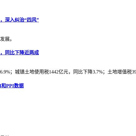
，深入纠治“四风”
发展。
亿元，同比下降近两成
9%；城镇土地使用税1442亿元，同比下降3.7%；土地增值税398
和PPI数据