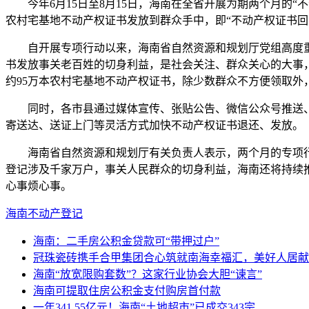
今年6月15日至8月15日，海南在全省开展为期两个月的“
农村宅基地不动产权证书发放到群众手中，即“不动产权证书回
自开展专项行动以来，海南省自然资源和规划厅党组高度重
书发放事关老百姓的切身利益，是社会关注、群众关心的大事
约95万本农村宅基地不动产权证书，除少数群众不方便领取外
同时，各市县通过媒体宣传、张贴公告、微信公众号推送、电
寄送达、送证上门等灵活方式加快不动产权证书退还、发放。
海南省自然资源和规划厅有关负责人表示，两个月的专项行
登记涉及千家万户，事关人民群众的切身利益，海南还将持续推
心事烦心事。
海南
不动产登记
海南：二手房公积金贷款可“带押过户”
冠珠瓷砖携手合甲集团合心筑就南海幸福汇，美好人居献
海南“放宽限购套数”？这家行业协会大胆“谏言”
海南可提取住房公积金支付购房首付款
一年341.55亿元！海南“土地超市”已成交343宗