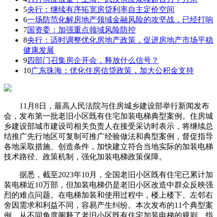
5
央行：继续有序拓宽房贷利率自主定价空间
6
一场防范化解房地产领域金融风险的攻坚战，已经打响
7
国资委：加强重点领域风险防控
8
央行：适时调整优化房地产政策，促进房地产市场平稳
健康发展
9
四部门召集房企开会，释放什么信号？
10
广东珠海：优化住房信贷政策，加大公积金支持
11月8日，最高人民法院与住房城乡建设部举行新闻发布
会，发布第一批老旧小区既有住宅加装电梯典型案例。住房城
乡建设部城市建设司相关负责人在接受采访时表示，将继续总
结推广先行地区可复制可推广经验做法和典型案例，督促指导
各地采取措施、创造条件，加快建立符合当地实际的加装电梯
技术路径、政策机制，强化加装电梯政策保障。
据悉，截至2023年10月，全国老旧小区既有住宅已累计加
装电梯近10万部，但加装电梯仍是老旧小区改造中群众反映强
烈的难点问题。在电梯加装和使用过程中，楼上楼下、左邻右
舍因需求和利益不同，容易产生纠纷。本次发布的11个典型案
例，从不同角度阐释了老旧小区既有住宅加装电梯的规则，指