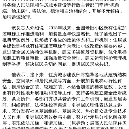
导各级人民法院和住房城乡建设等行政主管部门坚持“抓前
端、治未病”，将法治、德治和自治相结合，开展多元解纷，
加强诉源治理。
该负责人介绍说，2018年以来，全国老旧小区既有住宅加
装电梯工作推进顺利，加装量逐年快速增长。除了涌现出了一
批典型案例外，也形成了相应的政策体系和工作机制：住房城
乡建设部将既有住宅加装电梯作为老旧小区改造的重要内容，
通过健全居民协商议事机制、建立多渠道筹资机制、优化电梯
加装工程项目审批、加强质量安全管理、建立运营维护管理机
制等举措，解决居民关切的问题，促进居民形成共识。
他表示，接下来，住房城乡建设部将指导各地从建筑结构
安全、空间条件和居民意愿等方面，开展加装电梯可行性评
估，摸清适合加装、较难加装、不适合加装的楼栋底数，以便
更有针对性地开展推动和指导工作。支持各地建立健全政府统
筹、条块协作、各部门齐抓共管的专门工作机制，畅通基层协
商、纠纷调解、法律途径等渠道，引导居民理性表达意见诉
求，充分发挥社区基层组织、基层党员、热心群众及专业技术
人员作用，引导居民有效参与协商，努力让矛盾分歧化解在基
层，实现依法加梯、和谐加梯。（原标题：最高人民法院住房