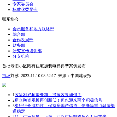
专家委员会
标准化委员会
联系协会
会员服务和地方联络部
综合部
合作发展部
财务部
研究宣传培训部
分支机构
首批老旧小区既有住宅加装电梯典型案例发布
市场
刘苏 2023-11-10 08:52:17
来源：
中国建设报
1
政策利好频繁叠加，提振效果如何？
2
房企融资规模再创新低！但也迎来两个积极信号
3
央行行长潘功胜：保持房地产信贷、债券等重点融资渠
道稳定
4
11月供应放量，上海、武汉供应规模超百万平方米