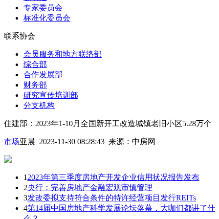
专家委员会
标准化委员会
联系协会
会员服务和地方联络部
综合部
合作发展部
财务部
研究宣传培训部
分支机构
住建部：2023年1-10月全国新开工改造城镇老旧小区5.28万个
市场
亚晨 2023-11-30 08:28:43
来源：
中房网
1
2023年第三季度房地产开发企业信用状况报告发布
2
央行：完善房地产金融宏观审慎管理
3
发改委拟支持符合条件的特许经营项目发行REITs
4
第14届中国房地产科学发展论坛落幕，大咖们都讲了什
么？