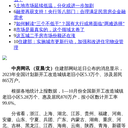
5
土地市场延续低温，分化或进一步加剧
6
融资再获支持！央行等八部门：合理满足民营房企金融
需求
7
如何解读“三个不低于”？国有大行或将面临“两难选择”
8
市场是最真实的，这个领域太卷了
9
这五城二手房市场份额还在涨
10
住建部：实施城市更新行动，加强和改进住宅物业管
理
中房网讯 （亚晨/文）
住建部网站近日公布的消息显示，
2023年全国计划新开工改造城镇老旧小区5.3万个、涉及居民
865万户。
根据各地统计上报数据，1—10月份全国新开工改造城镇
老旧小区5.28万个、惠及居民870万户，按小区数计开工率
99.6%。
分省看，浙江、上海、湖北、江苏、贵州、福建、河南、
安徽、山东、宁夏、兵团、广东、内蒙古、湖南、重庆、河
北、吉林、黑龙江、江西、海南、云南、陕西、青海、新疆等