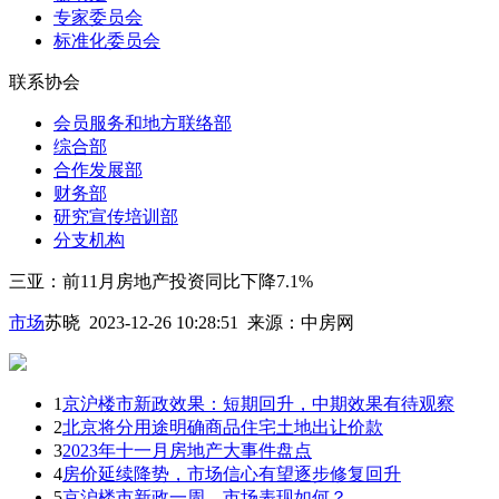
专家委员会
标准化委员会
联系协会
会员服务和地方联络部
综合部
合作发展部
财务部
研究宣传培训部
分支机构
三亚：前11月房地产投资同比下降7.1%
市场
苏晓 2023-12-26 10:28:51
来源：
中房网
1
京沪楼市新政效果：短期回升，中期效果有待观察
2
北京将分用途明确商品住宅土地出让价款
3
2023年十一月房地产大事件盘点
4
房价延续降势，市场信心有望逐步修复回升
5
京沪楼市新政一周，市场表现如何？