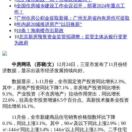
6
全国住房城乡建设工作会议召开，部署2024年重点工
作！
7
广州住房公积金提取新规：广州无房省内有房也可提取
8
年内超20城推进房产“以旧换新”
9
10条！海南楼市出新政
10
北京新房预售资金监管拟调整：监管主体从银行变更
为政府
中房网讯 （苏晓/文）
12月24日，三亚市发布了11月份经
济数据，显示出该市经济发展持续向好。
数据显示，1-11月份，全市固定资产投资同比增长2.3%。
其中，房地产投资同比下降7.1%，非房地产投资同比增长
9.1%。产业投资（不含房地产）拉动作用突出，同比增长
22.6%，拉高全市投资增速6.5个百分点。高新技术服务业投资
同比增长16.1%。
11月份，全市新建商品住宅销售价格指数环比下降
0.1%，同比上涨3.1%。其中，90㎡及以下同比上涨2.9%；90
㎡-144㎡同比上涨3.4%；144㎡以上同比上涨2.3%。二手住宅