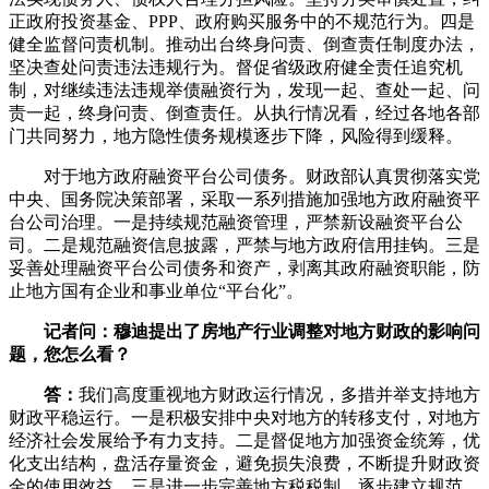
正政府投资基金、PPP、政府购买服务中的不规范行为。四是
健全监督问责机制。推动出台终身问责、倒查责任制度办法，
坚决查处问责违法违规行为。督促省级政府健全责任追究机
制，对继续违法违规举债融资行为，发现一起、查处一起、问
责一起，终身问责、倒查责任。从执行情况看，经过各地各部
门共同努力，地方隐性债务规模逐步下降，风险得到缓释。
对于地方政府融资平台公司债务。财政部认真贯彻落实党
中央、国务院决策部署，采取一系列措施加强地方政府融资平
台公司治理。一是持续规范融资管理，严禁新设融资平台公
司。二是规范融资信息披露，严禁与地方政府信用挂钩。三是
妥善处理融资平台公司债务和资产，剥离其政府融资职能，防
止地方国有企业和事业单位“平台化”。
记者问：穆迪提出了房地产行业调整对地方财政的影响问
题，您怎么看？
答：
我们高度重视地方财政运行情况，多措并举支持地方
财政平稳运行。一是积极安排中央对地方的转移支付，对地方
经济社会发展给予有力支持。二是督促地方加强资金统筹，优
化支出结构，盘活存量资金，避免损失浪费，不断提升财政资
金的使用效益。三是进一步完善地方税税制，逐步建立规范、