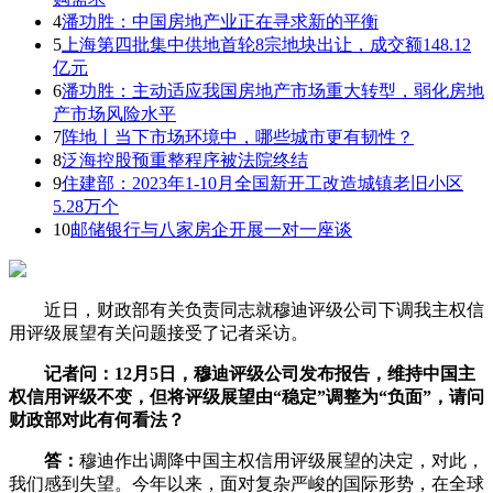
4
潘功胜：中国房地产业正在寻求新的平衡
5
上海第四批集中供地首轮8宗地块出让，成交额148.12
亿元
6
潘功胜：主动适应我国房地产市场重大转型，弱化房地
产市场风险水平
7
阵地丨当下市场环境中，哪些城市更有韧性？
8
泛海控股预重整程序被法院终结
9
住建部：2023年1-10月全国新开工改造城镇老旧小区
5.28万个
10
邮储银行与八家房企开展一对一座谈
近日，财政部有关负责同志就穆迪评级公司下调我主权信
用评级展望有关问题接受了记者采访。
记者问：12月5日，穆迪评级公司发布报告，维持中国主
权信用评级不变，但将评级展望由“稳定”调整为“负面”，请问
财政部对此有何看法？
答：
穆迪作出调降中国主权信用评级展望的决定，对此，
我们感到失望。今年以来，面对复杂严峻的国际形势，在全球