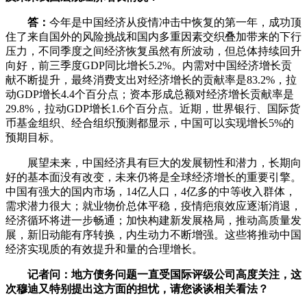
答：
今年是中国经济从疫情冲击中恢复的第一年，成功顶
住了来自国外的风险挑战和国内多重因素交织叠加带来的下行
压力，不同季度之间经济恢复虽然有所波动，但总体持续回升
向好，前三季度GDP同比增长5.2%。内需对中国经济增长贡
献不断提升，最终消费支出对经济增长的贡献率是83.2%，拉
动GDP增长4.4个百分点；资本形成总额对经济增长贡献率是
29.8%，拉动GDP增长1.6个百分点。近期，世界银行、国际货
币基金组织、经合组织预测都显示，中国可以实现增长5%的
预期目标。
展望未来，中国经济具有巨大的发展韧性和潜力，长期向
好的基本面没有改变，未来仍将是全球经济增长的重要引擎。
中国有强大的国内市场，14亿人口，4亿多的中等收入群体，
需求潜力很大；就业物价总体平稳，疫情疤痕效应逐渐消退，
经济循环将进一步畅通；加快构建新发展格局，推动高质量发
展，新旧动能有序转换，内生动力不断增强。这些将推动中国
经济实现质的有效提升和量的合理增长。
记者问：地方债务问题一直受国际评级公司高度关注，这
次穆迪又特别提出这方面的担忧，请您谈谈相关看法？