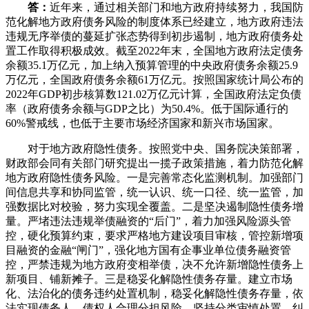
答：
近年来，通过相关部门和地方政府持续努力，我国防
范化解地方政府债务风险的制度体系已经建立，地方政府违法
违规无序举债的蔓延扩张态势得到初步遏制，地方政府债务处
置工作取得积极成效。截至2022年末，全国地方政府法定债务
余额35.1万亿元，加上纳入预算管理的中央政府债务余额25.9
万亿元，全国政府债务余额61万亿元。按照国家统计局公布的
2022年GDP初步核算数121.02万亿元计算，全国政府法定负债
率（政府债务余额与GDP之比）为50.4%。低于国际通行的
60%警戒线，也低于主要市场经济国家和新兴市场国家。
对于地方政府隐性债务。按照党中央、国务院决策部署，
财政部会同有关部门研究提出一揽子政策措施，着力防范化解
地方政府隐性债务风险。一是完善常态化监测机制。加强部门
间信息共享和协同监管，统一认识、统一口径、统一监管，加
强数据比对校验，努力实现全覆盖。二是坚决遏制隐性债务增
量。严堵违法违规举债融资的“后门”，着力加强风险源头管
控，硬化预算约束，要求严格地方建设项目审核，管控新增项
目融资的金融“闸门”，强化地方国有企事业单位债务融资管
控，严禁违规为地方政府变相举债，决不允许新增隐性债务上
新项目、铺新摊子。三是稳妥化解隐性债务存量。建立市场
化、法治化的债务违约处置机制，稳妥化解隐性债务存量，依
法实现债务人、债权人合理分担风险。坚持分类审慎处置，纠