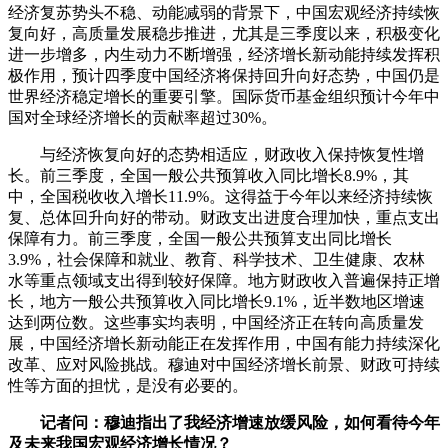
经济复苏势头不稳、动能减弱的背景下，中国宏观经济持续恢
复向好，高质量发展稳步推进，尤其是三季度以来，积极变化
进一步增多，内生动力不断增强，经济增长新动能持续发挥积
极作用，预计四季度中国经济将保持回升向好态势，中国仍是
世界经济稳定增长的重要引擎。国际货币基金组织预计今年中
国对全球经济增长的贡献率超过30%。
与经济恢复向好的态势相适应，财政收入保持恢复性增
长。前三季度，全国一般公共预算收入同比增长8.9%，其
中，全国税收收入增长11.9%。这得益于今年以来经济持续恢
复、总体回升向好的带动。财政支出进度合理加快，重点支出
保障有力。前三季度，全国一般公共预算支出同比增长
3.9%，社会保障和就业、教育、科学技术、卫生健康、农林
水等重点领域支出得到较好保障。地方财政收入普遍保持正增
长，地方一般公共预算收入同比增长9.1%，近半数地区增速
达到两位数。这些事实均表明，中国经济正在转向高质量发
展，中国经济增长新动能正在发挥作用，中国有能力持续深化
改革、应对风险挑战。穆迪对中国经济增长前景、财政可持续
性等方面的担忧，是没有必要的。
记者问：穆迪指出了我经济增速放缓风险，如何看待今年
及未来我国宏观经济增长情况？