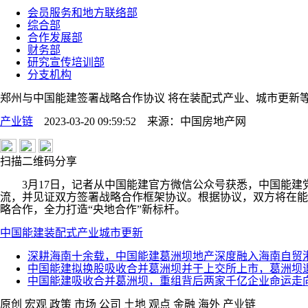
会员服务和地方联络部
综合部
合作发展部
财务部
研究宣传培训部
分支机构
郑州与中国能建签署战略合作协议 将在装配式产业、城市更新
产业链
2023-03-20 09:59:52
来源：
中国房地产网
扫描二维码分享
3月17日，记者从中国能建官方微信公众号获悉，中国能建党
流，并见证双方签署战略合作框架协议。根据协议，双方将在能
略合作，全力打造“央地合作”新标杆。
中国能建
装配式产业
城市更新
深耕海南十余载，中国能建葛洲坝地产深度融入海南自贸
中国能建拟换股吸收合并葛洲坝并于上交所上市，葛洲坝
中国能建吸收合并葛洲坝，重组背后两家千亿企业命运走
原创
宏观
政策
市场
公司
土地
观点
金融
海外
产业链