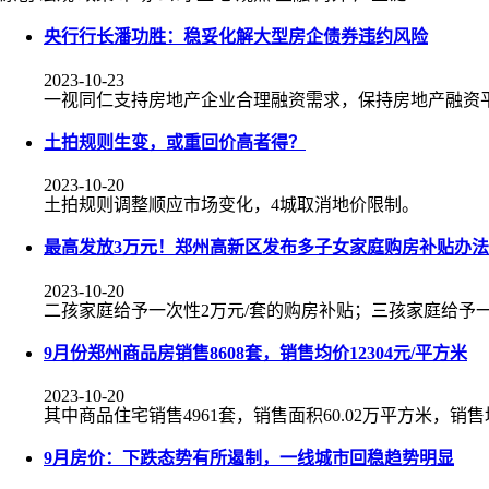
央行行长潘功胜：稳妥化解大型房企债券违约风险
2023-10-23
一视同仁支持房地产企业合理融资需求，保持房地产融资
土拍规则生变，或重回价高者得？
2023-10-20
土拍规则调整顺应市场变化，4城取消地价限制。
最高发放3万元！郑州高新区发布多子女家庭购房补贴办法
2023-10-20
二孩家庭给予一次性2万元/套的购房补贴；三孩家庭给予一
9月份郑州商品房销售8608套，销售均价12304元/平方米
2023-10-20
其中商品住宅销售4961套，销售面积60.02万平方米，销售均
9月房价：下跌态势有所遏制，一线城市回稳趋势明显