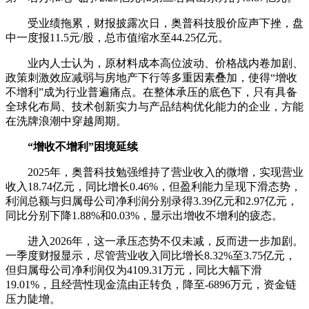
受业绩拖累，财报披露次日，奥普科技股价应声下挫，盘
中一度报11.5元/股，总市值缩水至44.25亿元。
业内人士认为，原材料成本高位波动、价格战内卷加剧、
政策刺激效应减弱与房地产下行等多重因素叠加，使得“增收
不增利”成为行业普遍痛点。在整体承压的底色下，只有具备
全球化布局、技术创新实力与产品结构优化能力的企业，方能
在洗牌浪潮中穿越周期。
“增收不增利”困境延续
2025年，奥普科技勉强维持了营业收入的微增，实现营业
收入18.74亿元，同比增长0.46%，但盈利能力呈现下滑态势，
利润总额与归属母公司净利润分别录得3.39亿元和2.97亿元，
同比分别下降1.88%和0.03%，显示出增收不增利的疲态。
进入2026年，这一承压态势不仅未减，反而进一步加剧。
一季度财报显示，尽管营业收入同比增长8.32%至3.75亿元，
但归属母公司净利润仅为4109.31万元，同比大幅下滑
19.01%，且经营性现金流由正转负，降至-6896万元，资金链
压力陡增。