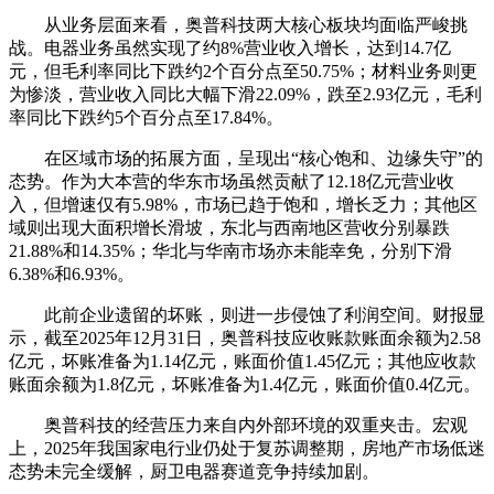
从业务层面来看，奥普科技两大核心板块均面临严峻挑
战。电器业务虽然实现了约8%营业收入增长，达到14.7亿
元，但毛利率同比下跌约2个百分点至50.75%；材料业务则更
为惨淡，营业收入同比大幅下滑22.09%，跌至2.93亿元，毛利
率同比下跌约5个百分点至17.84%。
在区域市场的拓展方面，呈现出“核心饱和、边缘失守”的
态势。作为大本营的华东市场虽然贡献了12.18亿元营业收
入，但增速仅有5.98%，市场已趋于饱和，增长乏力；其他区
域则出现大面积增长滑坡，东北与西南地区营收分别暴跌
21.88%和14.35%；华北与华南市场亦未能幸免，分别下滑
6.38%和6.93%。
此前企业遗留的坏账，则进一步侵蚀了利润空间。财报显
示，截至2025年12月31日，奥普科技应收账款账面余额为2.58
亿元，坏账准备为1.14亿元，账面价值1.45亿元；其他应收款
账面余额为1.8亿元，坏账准备为1.4亿元，账面价值0.4亿元。
奥普科技的经营压力来自内外部环境的双重夹击。宏观
上，2025年我国家电行业仍处于复苏调整期，房地产市场低迷
态势未完全缓解，厨卫电器赛道竞争持续加剧。