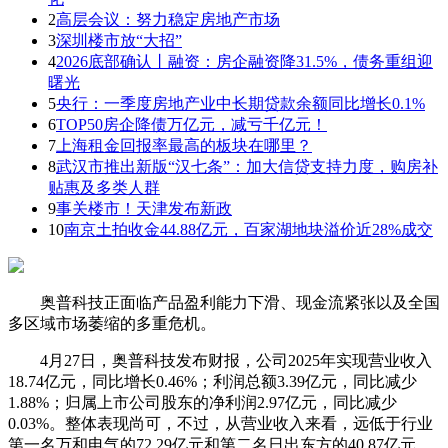
2
高层会议：努力稳定房地产市场
3
深圳楼市放“大招”
4
2026底部确认丨融资：房企融资降31.5%，债务重组迎
曙光
5
央行：一季度房地产业中长期贷款余额同比增长0.1%
6
TOP50房企降债万亿元，减亏千亿元！
7
上海租金回报率最高的板块在哪里？
8
武汉市推出新版“汉七条”：加大信贷支持力度，购房补
贴惠及多类人群
9
事关楼市！天津发布新政
10
南京土拍收金44.88亿元，百家湖地块溢价近28%成交
奥普科技正面临产品盈利能力下滑、现金流紧张以及全国
多区域市场萎缩的多重危机。
4月27日，奥普科技发布财报，公司2025年实现营业收入
18.74亿元，同比增长0.46%；利润总额3.39亿元，同比减少
1.88%；归属上市公司股东的净利润2.97亿元，同比减少
0.03%。整体表现尚可，不过，从营业收入来看，远低于行业
第一名万和电气的72.29亿元和第二名日出东方的40.87亿元。