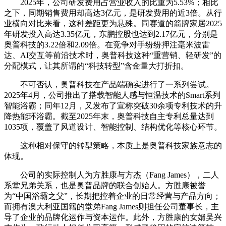
2025年，公司研发费用占营业收入的比重为5.53%；相比
之下，同期销售费用却高达3亿元，是研发费用的近3倍。从行
业横向对比来看，这种差距更为悬殊。同赛道的箭牌家居2025
年研发投入高达3.35亿元，东鹏控股也达到2.17亿元，分别是
奥普科技的3.22倍和2.09倍。在竞争对手纷纷押注毫米波雷
达、AI交互等前沿技术时，奥普科技这种“重营销、轻研发”的
分配模式，让其所谓的“科技转型”含金量大打折扣。
不可否认，奥普科技在产品端确实进行了一系列尝试。
2025年4月，公司推出了搭载智能人感与恒温技术的Smart系列
智能浴霸；同年12月，又发布了宣称突破30余项专利技术的升
降热能环浴霸。截至2025年末，奥普科技自主专利总量达到
1035项，覆盖了风道设计、智能控制、结构优化等核心环节。
这种相对保守的转型策略，本质上是奥普科技家族意志的
体现。
公司的实际控制人为方胜康与方杰（Fang James），二人
系堂兄弟关系，也是奥普品牌的联合创始人。方胜康被誉
为“中国浴霸之父”，长期把控着企业的日常经营与产品方向；
而拥有澳大利亚国籍的堂弟Fang James则担任公司董事长，主
导了企业的品牌化运作与资本运作。此外，方胜康的女婿吴兴