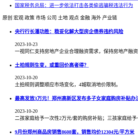
国家税务总局：进一步依法打击各类偷逃骗税违法行为
原创
宏观
政策
市场
公司
土地
观点
金融
海外
产业链
央行行长潘功胜：稳妥化解大型房企债券违约风险
2023-10-23
一视同仁支持房地产企业合理融资需求，保持房地产融资
土拍规则生变，或重回价高者得？
2023-10-20
土拍规则调整顺应市场变化，4城取消地价限制。
最高发放3万元！郑州高新区发布多子女家庭购房补贴办
2023-10-20
二孩家庭给予一次性2万元/套的购房补贴；三孩家庭给予
9月份郑州商品房销售8608套，销售均价12304元/平方米