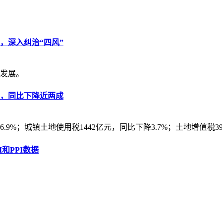
，深入纠治“四风”
发展。
亿元，同比下降近两成
9%；城镇土地使用税1442亿元，同比下降3.7%；土地增值税398
和PPI数据