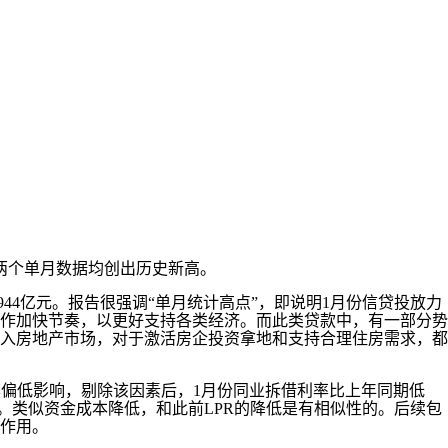
，两个单月数据均创出历史新高。
44亿元。报告很强调“单月统计高点”，即说明1月份信贷投放力
作加快节奏，以更好支持各类经济。而此类贷款中，有一部分势
入房地产市场，对于激活房企投资拿地和支持合理住房需求，都
利率偏低影响，剔除该因素后，1月份同业拆借利率比上年同期低
。类似资金成本降低，和此前LPR的降低是有相似性的。后续包
作用。