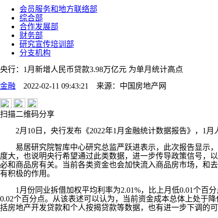
会员服务和地方联络部
综合部
合作发展部
财务部
研究宣传培训部
分支机构
央行：1月新增人民币贷款3.98万亿元 为单月统计高点
金融
2022-02-11 09:43:21
来源：
中国房地产网
扫描二维码分享
2月10日，央行发布《2022年1月金融统计数据报告》，1月人
易居研究院智库中心研究总监严跃进表示，此次报告显示，1月份
度大，也说明央行希望通过此类数据，进一步传导政策信号，以
必和商品房有关。当前各类资金也会加快流入商品房市场，和去
有积极的作用。
1月份同业拆借加权平均利率为2.01%，比上月低0.01个百
0.02个百分点。从该表述可以认为，当前资金成本总体上处于
括房地产开发贷款和个人按揭贷款等数据，也有进一步下调的可