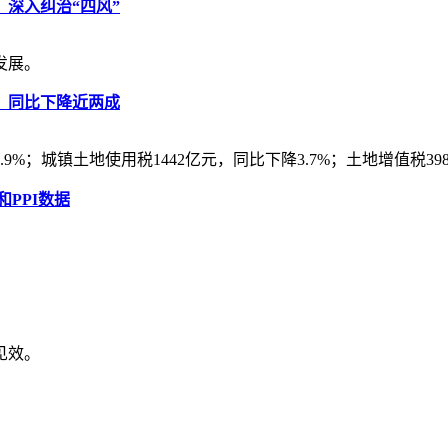
深入纠治“四风”
发展。
元，同比下降近两成
%；城镇土地使用税1442亿元，同比下降3.7%；土地增值税398
和PPI数据
见效。