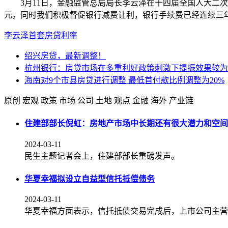
3月11日，金融监管总局局长李云泽在十四届全国人大二次会
元。同时我们积极督促银行减费让利，银行手续费已经连续三年
李云泽
首套房贷利率
绍兴房贷，最新调整！
杭州银行：房贷市场在多重利好政策刺激下提振效果较为
海南对9个市县房贷进行调整 最低首付款比例调整为20%
原创
宏观
政策
市场
公司
土地
观点
金融
海外
产业链
住建部部长倪虹：房地产市场中长期还有很大潜力和空间
2024-03-11
民生主题记者会上，住建部部长重磅发声。
华夏幸福拟设立自益型信托抵偿债务
2024-03-11
华夏幸福方面表示，信托抵债交易完成后，上市公司主营