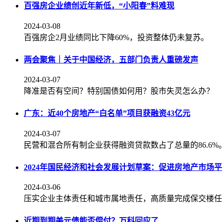
百强房企业绩创近年新低，“小阳春”料难现
2024-03-08
百强房企2月业绩同比下降60%，投资整体仍未复苏。
两会聚焦｜关于中国经济，五部门负责人重磅发声
2024-03-07
降准是否有空间？特别国债如何用？股市失灵怎么办？
广东：近40个房地产“白名单”项目获融资43亿元
2024-03-07
民营和混合所有制企业获得融资贷款数占了总量的86.6%
2024年国民经济和社会发展计划草案：促进房地产市场
2024-03-06
压实企业主体责任和城市属地责任，高质量完成保交楼任
近期到期美元债能否偿付？万科回应了