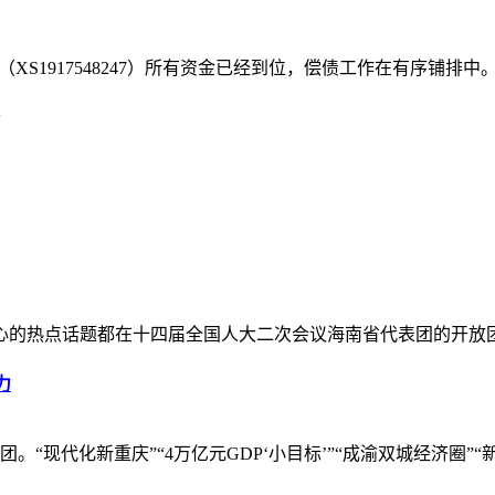
1/24（XS1917548247）所有资金已经到位，偿债工作在有序铺排中
关心的热点话题都在十四届全国人大二次会议海南省代表团的开放
力
“现代化新重庆”“4万亿元GDP‘小目标’”“成渝双城经济圈”“