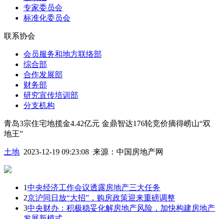
专家委员会
标准化委员会
联系协会
会员服务和地方联络部
综合部
合作发展部
财务部
研究宣传培训部
分支机构
青岛3宗住宅地揽金4.42亿元 金鼎智达176轮竞价摘得崂山“双
地王”
土地
2023-12-19 09:23:08
来源：
中国房地产网
1
中央经济工作会议透露房地产三大任务
2
京沪同日放“大招”，购房政策迎来重磅调整
3
中央财办：积极稳妥化解房地产风险，加快构建房地产
发展新模式