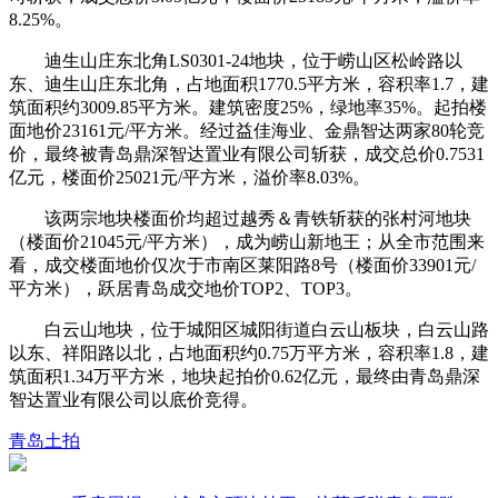
8.25%。
迪生山庄东北角LS0301-24地块，位于崂山区松岭路以
东、迪生山庄东北角，占地面积1770.5平方米，容积率1.7，建
筑面积约3009.85平方米。建筑密度25%，绿地率35%。起拍楼
面地价23161元/平方米。经过益佳海业、金鼎智达两家80轮竞
价，最终被青岛鼎深智达置业有限公司斩获，成交总价0.7531
亿元，楼面价25021元/平方米，溢价率8.03%。
该两宗地块楼面价均超过越秀＆青铁斩获的张村河地块
（楼面价21045元/平方米），成为崂山新地王；从全市范围来
看，成交楼面地价仅次于市南区莱阳路8号（楼面价33901元/
平方米），跃居青岛成交地价TOP2、TOP3。
白云山地块，位于城阳区城阳街道白云山板块，白云山路
以东、祥阳路以北，占地面积约0.75万平方米，容积率1.8，建
筑面积1.34万平方米，地块起拍价0.62亿元，最终由青岛鼎深
智达置业有限公司以底价竞得。
青岛
土拍