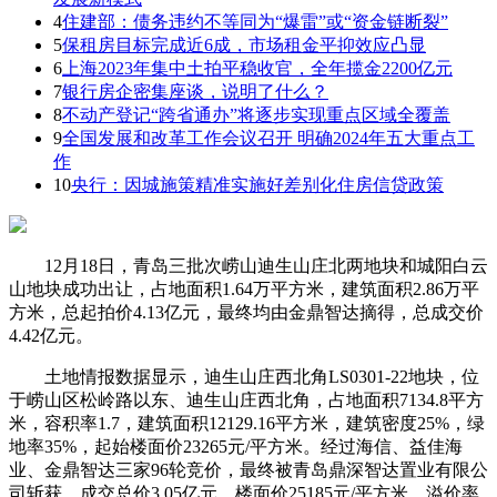
4
住建部：债务违约不等同为“爆雷”或“资金链断裂”
5
保租房目标完成近6成，市场租金平抑效应凸显
6
上海2023年集中土拍平稳收官，全年揽金2200亿元
7
银行房企密集座谈，说明了什么？
8
不动产登记“跨省通办”将逐步实现重点区域全覆盖
9
全国发展和改革工作会议召开 明确2024年五大重点工
作
10
央行：因城施策精准实施好差别化住房信贷政策
12月18日，青岛三批次崂山迪生山庄北两地块和城阳白云
山地块成功出让，占地面积1.64万平方米，建筑面积2.86万平
方米，总起拍价4.13亿元，最终均由金鼎智达摘得，总成交价
4.42亿元。
土地情报数据显示，迪生山庄西北角LS0301-22地块，位
于崂山区松岭路以东、迪生山庄西北角，占地面积7134.8平方
米，容积率1.7，建筑面积12129.16平方米，建筑密度25%，绿
地率35%，起始楼面价23265元/平方米。经过海信、益佳海
业、金鼎智达三家96轮竞价，最终被青岛鼎深智达置业有限公
司斩获，成交总价3.05亿元，楼面价25185元/平方米，溢价率