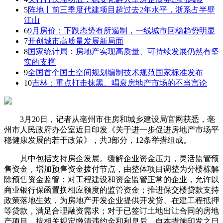
5
阵地丨前三季度代建项目超过去2年水平，浙系占半壁
江山
6
9月房价：下跌态势有所遏制，一线城市回稳趋势明显
7
开创城市高质量发展新局面
8
国家统计局：房地产实现高质量、可持续发展仍然有坚
实的支撑
9
全国首个国土空间规划编制技术规范国家标准发布
10
吉林：重点打击抹黑、唱衰房地产市场的不当言论
3月20日，记者从亳州市住房和城乡建设局官网获悉，亳
州市人民政府办公室近日印发《关于进一步促进房地产市场平
稳健康发展的若干政策》，共3部分，12条举措组成。
其中包括支持房企发展。缓解企业资金压力，灵活监管预
售资金，增加预售资金拨付节点，由整体项目调整为分楼栋解
除预售资金监管；对工程建设和资金监管正常的企业，允许以
商业银行保函置换相应额度的监管资金；推进保交楼贷款支持
政策落地生效，为房地产开发企业提供开发贷、在建工程抵押
等贷款，满足合理融资需求；对于已签订土地出让合同的房地
产项目，按相关规定缴清违约金和利息后，自本措施印发之日