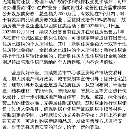
无需提前还款，办理不动产权转移和抵押权变更手续后，可申
请办理贷款“带押过户”业务；面向刚性和改善性住房需求群体
公开发放购房券，总金额为2000万元，有效期在3个月内，对
于有效期内兑现购房券的企业，受益财政给予10%的补贴。鼓
励房地产开发企业组织团购优惠活动；自2022年10月1日至
2023年12月31日，纳税人出售自有住房并在现住房出售后1年
内在市中心城区重新购买住房的，可按规定申请退还其出售现
住房已缴纳的个人所得税。其中：新购住房金额大于或等于现
住房转让金额的，全部退还已缴纳的个人所得税；新购住房金
额小于现住房转让金额的，按新购住房占现住房转让金额的比
例退还出售现住房已缴纳的个人所得税（均不含增值税）。
营造良好环境。持续规范市中心城区房地产市场交易环
境，加大房地产利好政策、城市规划等宣传引导；提升住宅品
质，规范引导开发企业建造高品质住房，从空间布局、环境营
造、结构建材、节能环保、智能家居、智慧社区等方面进行优
化设计，进一步明确房地产项目停车、景观、道路、绿化等配
套工程的建设标准，完善居住附加功能。鼓励房企推行现房销
售；改进入学条件，确保购房户凭房产证或购房手续等材料，
按照划定的学区，办理就读公办义务教育学校；原则上不再新
建安置房，可通过购买新建商品房、发放房票等方式进行安
置。对于选择房票安置的群众，给予一定的奖励。