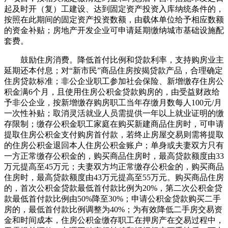
起及时开（复）工建设、达到固定资产投资入库纳统条件的，
按照在此期间的固定资产投资数额，由载体单位给予相应数额
的资金补贴；房地产开发企业可申请延期缴纳城市基础设施配
套费。
鼓励住房消费。降低首付比例和贷款利率，支持购房业主
延期还本付息；对“新市民”商品住房按揭贷款产品，合理确定
住房贷款标准；非公企业职工参加社会保险、新增缴存住房公
积金满6个月，且使用住房公积金贷款购房的，由受益财政给
予非公企业，按新增缴存购房职工当年存缴月数每人100元/月
一次性补贴；取消灵活就业人员需提供一年以上就业证明的缴
存限制；缴存公积金职工家庭在购买新建商品住房时，可申请
提取住房公积金支付购房首付款，若终止房屋交易则需将提取
的住房公积金退回本人住房公积金账户；单身或夫妻双方只有
一方正常缴存公积金的，购买商品住房时，最高贷款额度由33
万元提高至45万元；夫妻双方均正常缴存公积金的，购买商品
住房时，最高贷款额度由43万元提高至55万元。购买商品住房
的，首次公积金贷款最低首付款比例为20%，第二次公积金贷
款最低首付款比例由50%降至30%；申请公积金贷款购买二手
房的，最低首付款比例调整为40%；为有效降低二手房交易资
金和时间成本，住房公积金缴存职工在押房产在交易过程中，