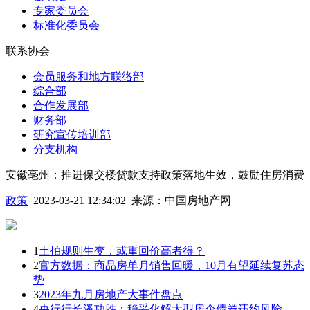
专家委员会
标准化委员会
联系协会
会员服务和地方联络部
综合部
合作发展部
财务部
研究宣传培训部
分支机构
安徽亳州：推进保交楼贷款支持政策落地生效，鼓励住房消费
政策
2023-03-21 12:34:02
来源：
中国房地产网
1
土拍规则生变，或重回价高者得？
2
官方数据：商品房单月销售回暖，10月有望延续复苏态
势
3
2023年九月房地产大事件盘点
4
央行行长潘功胜：稳妥化解大型房企债券违约风险