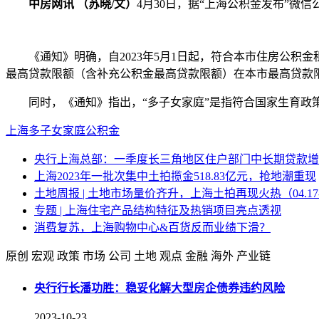
中房网讯 （苏晓/文）
4月30日，据“上海公积金发布”
《通知》明确，自2023年5月1日起，符合本市住房公积
最高贷款限额（含补充公积金最高贷款限额）在本市最高贷款限
同时，《通知》指出，“多子女家庭”是指符合国家生育政
上海
多子女家庭
公积金
央行上海总部：一季度长三角地区住户部门中长期贷款增加
上海2023年一批次集中土拍揽金518.83亿元，抢地潮重现
土地周报 | 土地市场量价齐升，上海土拍再现火热（04.17-0
专题 | 上海住宅产品结构特征及热销项目亮点透视
消费复苏，上海购物中心&百货反而业绩下滑？
原创
宏观
政策
市场
公司
土地
观点
金融
海外
产业链
央行行长潘功胜：稳妥化解大型房企债券违约风险
2023-10-23