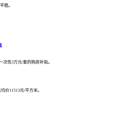
平稳。
法
一次性3万元/套的购房补贴。
均价11513元/平方米。