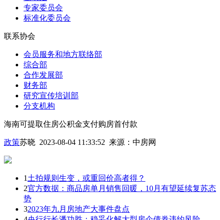
专家委员会
标准化委员会
联系协会
会员服务和地方联络部
综合部
合作发展部
财务部
研究宣传培训部
分支机构
海南可提取住房公积金支付购房首付款
政策
苏晓 2023-08-04 11:33:52
来源：
中房网
1
土拍规则生变，或重回价高者得？
2
官方数据：商品房单月销售回暖，10月有望延续复苏态
势
3
2023年九月房地产大事件盘点
4
央行行长潘功胜：稳妥化解大型房企债券违约风险