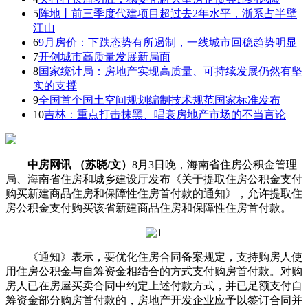
5
阵地丨前三季度代建项目超过去2年水平，浙系占半壁
江山
6
9月房价：下跌态势有所遏制，一线城市回稳趋势明显
7
开创城市高质量发展新局面
8
国家统计局：房地产实现高质量、可持续发展仍然有坚
实的支撑
9
全国首个国土空间规划编制技术规范国家标准发布
10
吉林：重点打击抹黑、唱衰房地产市场的不当言论
中房网讯 （苏晓/文）
8月3日晚，海南省住房公积金管理
局、海南省住房和城乡建设厅发布《关于提取住房公积金支付
购买新建商品住房和保障性住房首付款的通知》，允许提取住
房公积金支付购买该省新建商品住房和保障性住房首付款。
《通知》表示，要优化住房合同备案规定，支持购房人使
用住房公积金与自筹资金相结合的方式支付购房首付款。对购
房人已在房屋买卖合同中约定上述付款方式，并已足额支付自
筹资金部分购房首付款的，房地产开发企业应予以签订合同并