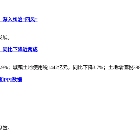
深入纠治“四风”
发展。
元，同比下降近两成
%；城镇土地使用税1442亿元，同比下降3.7%；土地增值税398
和PPI数据
见效。