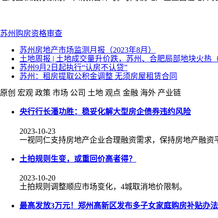
苏州
购房
资格审查
苏州房地产市场监测月报（2023年8月）
土地周报 | 土地成交量升价跌，苏州、合肥局部地块火热（08.2
苏州9月2日起执行“认房不认贷”
苏州：租房提取公积金调整 无须房屋租赁合同
原创
宏观
政策
市场
公司
土地
观点
金融
海外
产业链
央行行长潘功胜：稳妥化解大型房企债券违约风险
2023-10-23
一视同仁支持房地产企业合理融资需求，保持房地产融资
土拍规则生变，或重回价高者得？
2023-10-20
土拍规则调整顺应市场变化，4城取消地价限制。
最高发放3万元！郑州高新区发布多子女家庭购房补贴办法