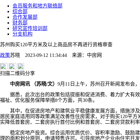
会员服务和地方联络部
综合部
合作发展部
财务部
研究宣传培训部
分支机构
苏州购买120平方米及以上商品房不再进行资格审查
政策
苏晓 2023-09-12 11:34:44
来源：
中房网
扫描二维码分享
中房网讯 （苏晓/文）
9月11日上午，苏州召开新闻发布会
据悉，此次出台的政策包括提振和促进消费、着力扩大有效投
福祉、优化服务保障举措8个方面，共30条。
其中，在促进房地产和建筑业平稳健康发展方面，措施涉及支
居民家庭适用同等政策满足改善性住房需求，对于购买120平
实降低首套房、二套房执行首付比例和首套房、二套房贷款利率
稳定房地产投资。综合运用优质优价、容积率激励、鼓励建设
理的面积划分原则，申请预售许可。引导房地产企业由住宅开发