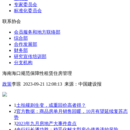
专家委员会
标准化委员会
联系协会
会员服务和地方联络部
综合部
合作发展部
财务部
研究宣传培训部
分支机构
海南海口规范保障性租赁住房管理
政策
李琼 2023-09-21 12:08:13
来源：
中国建设报
1
土拍规则生变，或重回价高者得？
2
官方数据：商品房单月销售回暖，10月有望延续复苏态
势
3
2023年九月房地产大事件盘点
4
央行行长潘功胜：稳妥化解大型房企债券违约风险