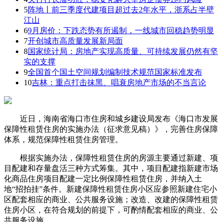
5
阵地丨前三季度代建项目超过去2年水平，浙系占半壁
江山
6
9月房价：下跌态势有所遏制，一线城市回稳趋势明显
7
开创城市高质量发展新局面
8
国家统计局：房地产实现高质量、可持续发展仍然有坚
实的支撑
9
全国首个国土空间规划编制技术规范国家标准发布
10
吉林：重点打击抹黑、唱衰房地产市场的不当言论
近日，海南省海口市住房和城乡建设局发布《海口市发展
保障性租赁住房的实施办法（征求意见稿）》，完善住房保障
体系，规范保障性租赁住房管理。
根据实施办法，保障性租赁住房的房源主要通过新建、项
目配建和存量盘活三种方式筹集。其中，项目配建指新建市场
化商品住房项目配建一定比例保障性租赁住房，并纳入土
地“招拍挂”条件。新建保障性租赁住房小区应参照新建住宅小
区配套相应的商业、公共服务设施；改造、改建的保障性租赁
住房小区，在符合规划的前提下，可酌情配套相应的商业、公
共服务设施。