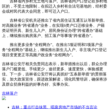
吉林省内乡村无土地可落户。吉林省内户口登记在乡村地
区的，不受土地限制，在拟迁入乡村有合法宅基地的，经村委
会或村民代表大会同意，即可迁入户口。
吉林省公安机关还推出了省内居住证互通互认等新举措。
对高频业务“跨省通办”业务，在实现6类户口迁移业务、户籍
类证明开具、新生儿入户、居民身份证办理“跨省通办”基础
上，继续推出购房落户、招工落户等事项“跨省通办”。
推出更多业务“全程网办”。在推出5项证明和5项落户业
务“全程网办”基础上，继续推出新生儿入户、非主项户口登记
项目变更更正等高频户政业务“全程网办”。
吉林省公安厅相关负责同志表示，新举措推出以后，群众办理
落户门槛更低、手续更少，途径更多、速度更快，体验感更
佳。下一步，吉林省公安厅将认真抓好“五条新举措”的贯彻落
实，加大政策宣传，跟进政策解读，强化民警培训，确保将涉
及群众切身利益的好事办好、实事办实。
吉林
落户
吉林：重点打击抹黑、唱衰房地产市场的不当言论