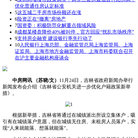
优化普通住房认定标准
5
这五城二手房市场份额还在涨
6
险资正在“撤离”房地产
7
国资委：积极防范化解重点领域风险
8
成都某楼盘降价40%被叫停，官方回应“扰乱市场秩序”
9
支持房企融资 建设银行率先行动了
10
人民银行上海总部、金融监管总局上海监管局、上海
证监局、上海市地方金融监管局、上海市科委联合召开
在沪主要金融机构座谈会
中房网讯 （苏晓/文）
11月24日，吉林省政府新闻办举行
新闻发布会介绍《吉林省公安机关进一步优化户籍政策新举
措》。
根据新举措，吉林省将通过在城镇派出所设立集体户，吸
引有在城镇落户意愿，但在城镇无住房、未租房人员落户，实
现“人来就能落、想落就能落”。