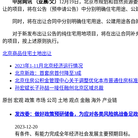
中房网讯 （亚晨/文）
12月19日，北京市规划和自然资
让的项目，将在公告（预申请公告）中分别明确住宅用途、公
同时，将在出让合同中分别明确住宅用途、公建用途各自的
对于新发布出让公告的纯住宅用地项目，将在出让合同补充协
的项目，按上述原则执行。
北京
商品住宅
土地出让
2023年1-11月北京经济运行情况
北京新政：首套房首付降至3成
北京住房公积金管理中心关于调整优化本市普通住房标准
孙宏斌长子孙喆一接任融创北京区域总裁
原创
宏观
政策
市场
公司
土地
观点
金融
海外
产业链
发改委：做好政策预研储备，为应对各类风险挑战备足政
2023-12-20
有条件、有能力完成全年经济社会发展主要预期目标。