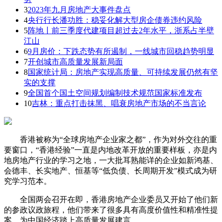
3
2023年九月房地产大事件盘点
4
央行行长潘功胜：稳妥化解大型房企债券违约风险
5
阵地丨前三季度代建项目超过去2年水平，浙系占半壁
江山
6
9月房价：下跌态势有所遏制，一线城市回稳趋势明显
7
开创城市高质量发展新局面
8
国家统计局：房地产实现高质量、可持续发展仍然有坚
实的支撑
9
全国首个国土空间规划编制技术规范国家标准发布
10
吉林：重点打击抹黑、唱衰房地产市场的不当言论
香港被称为“全球房地产企业家之都”，作为对外交往的重
要窗口，“香港经验”一直是内地改革开放的重要样板，亦是内
地房地产行业的学习之地，一大批耳熟能详的企业如新鸿基、
会德丰、长实地产、恒基等“低负债、长周期开发”模式成为研
究学习范本。
全国两会召开在即，香港房地产企业委员又开始了他们新
的参政议政旅程，他们带来了很多具有高度价值性和精准性提
案，为中国经济踏上高质量发展建言。