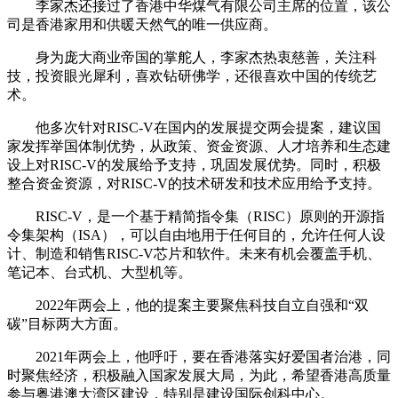
李家杰还接过了香港中华煤气有限公司主席的位置，该公
司是香港家用和供暖天然气的唯一供应商。
身为庞大商业帝国的掌舵人，李家杰热衷慈善，关注科
技，投资眼光犀利，喜欢钻研佛学，还很喜欢中国的传统艺
术。
他多次针对RISC-V在国内的发展提交两会提案，建议国
家发挥举国体制优势，从政策、资金资源、人才培养和生态建
设上对RISC-V的发展给予支持，巩固发展优势。同时，积极
整合资金资源，对RISC-V的技术研发和技术应用给予支持。
RISC-V，是一个基于精简指令集（RISC）原则的开源指
令集架构（ISA），可以自由地用于任何目的，允许任何人设
计、制造和销售RISC-V芯片和软件。未来有机会覆盖手机、
笔记本、台式机、大型机等。
2022年两会上，他的提案主要聚焦科技自立自强和“双
碳”目标两大方面。
2021年两会上，他呼吁，要在香港落实好爱国者治港，同
时聚焦经济，积极融入国家发展大局，为此，希望香港高质量
参与粤港澳大湾区建设，特别是建设国际创科中心。