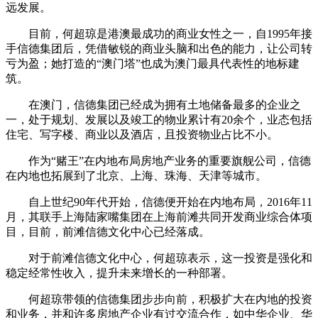
远发展。
目前，何超琼是港澳最成功的商业女性之一，自1995年接
手信德集团后，凭借敏锐的商业头脑和出色的能力，让公司转
亏为盈；她打造的“澳门塔”也成为澳门最具代表性的地标建
筑。
在澳门，信德集团已经成为拥有土地储备最多的企业之
一，处于规划、发展以及竣工的物业累计有20余个，业态包括
住宅、写字楼、商业以及酒店，且投资物业占比不小。
作为“赌王”在内地布局房地产业务的重要旗舰公司，信德
在内地也拓展到了北京、上海、珠海、天津等城市。
自上世纪90年代开始，信德便开始在内地布局，2016年11
月，其联手上海陆家嘴集团在上海前滩共同开发商业综合体项
目，目前，前滩信德文化中心已经落成。
对于前滩信德文化中心，何超琼表示，这一投资是强化和
稳定经常性收入，提升未来增长的一种部署。
何超琼带领的信德集团步步向前，积极扩大在内地的投资
和业务，并和许多房地产企业有过交流合作，如中华企业、华