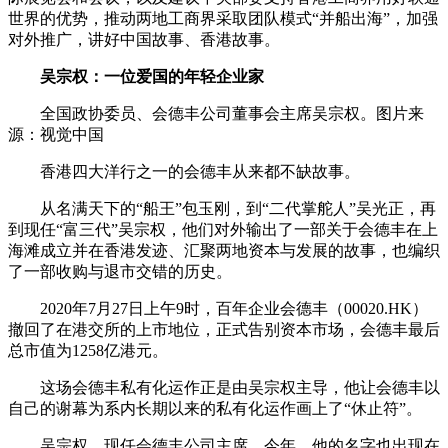
世界的优势，推动两地工商界采取团队模式“并船出海”，加强
对外推广，讲好中国故事、香港故事。
吴宗权：一位爱国的年轻企业家
全国政协委员、会德丰公司董事会主席吴宗权。图片来
源：视觉中国
香港四大洋行之一的会德丰从来都不缺故事。
从名满天下的“船王”包玉刚，到“二代掌舵人”吴光正，再
到现任“富三代”吴宗权，他们对外输出了一部关于会德丰在上
海滩成立并在香港发迹、汇聚两地资本与发展的故事，也编织
了一部收购与退市交错的历史。
2020年7月27日上午9时，百年企业会德丰（00020.HK）
撤回了在港交所的上市地位，正式告别资本市场，会德丰最后
总市值为1258亿港元。
这场会德丰私有化运作正是由吴宗权主导，他让会德丰以
自己的谢幕为系内长期以来的私有化运作画上了“休止符”。
吴宗权，现任会德丰公司主席。今年，他的名字也出现在