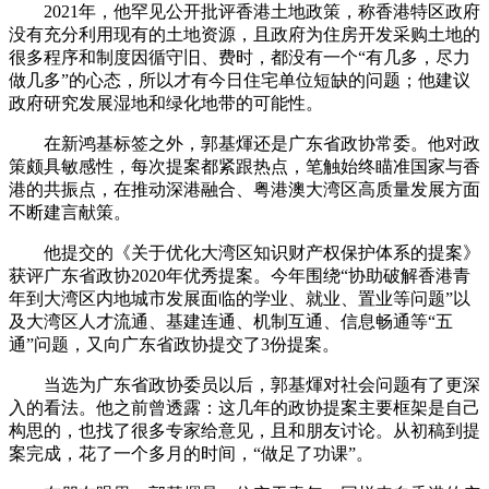
2021年，他罕见公开批评香港土地政策，称香港特区政府
没有充分利用现有的土地资源，且政府为住房开发采购土地的
很多程序和制度因循守旧、费时，都没有一个“有几多，尽力
做几多”的心态，所以才有今日住宅单位短缺的问题；他建议
政府研究发展湿地和绿化地带的可能性。
在新鸿基标签之外，郭基煇还是广东省政协常委。他对政
策颇具敏感性，每次提案都紧跟热点，笔触始终瞄准国家与香
港的共振点，在推动深港融合、粤港澳大湾区高质量发展方面
不断建言献策。
他提交的《关于优化大湾区知识财产权保护体系的提案》
获评广东省政协2020年优秀提案。今年围绕“协助破解香港青
年到大湾区内地城市发展面临的学业、就业、置业等问题”以
及大湾区人才流通、基建连通、机制互通、信息畅通等“五
通”问题，又向广东省政协提交了3份提案。
当选为广东省政协委员以后，郭基煇对社会问题有了更深
入的看法。他之前曾透露：这几年的政协提案主要框架是自己
构思的，也找了很多专家给意见，且和朋友讨论。从初稿到提
案完成，花了一个多月的时间，“做足了功课”。