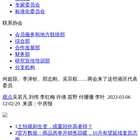
专家委员会
标准化委员会
联系协会
会员服务和地方联络部
综合部
合作发展部
财务部
研究宣传培训部
分支机构
何超琼、李泽钜、郑志刚、吴宗权……两会来了这些港区代表
委员
观点
吴若凡 刘伟 李红梅 许倩 苗野 付珊珊 李叶 2023-03-06
12:02:29
来源：
中房报
1
土拍规则生变，或重回价高者得？
2
官方数据：商品房单月销售回暖，10月有望延续复苏态
势