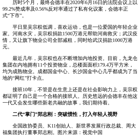
历时5个月，最终会德丰在2020年6月16日的法院会议上以
99.2%赞成率及0.56%反对率通过了私有化议案，会德丰正
式“下市”。
平日里吴宗权低调，喜欢运动，也是一位爱国的年轻企业
家。河南水灾，吴宗权捐款1500万港元帮助河南救灾；武汉疫
情，又让旗下物业公司全部减租，同时给武汉捐款1000万港
元。
最近几年，吴宗权也在不断增加内地投资。目前，九龙仓
集团在内地拥有11个投资物业，总楼面面积179.4万平方米，
均为成熟物业。成都国金中心、长沙国金中心几乎都成为了当
地的“网红”打卡点。
接班10年，不管是在生意上还是在社会影响力上，吴宗权
都证明了自己是一个合格的接班人。历史悠远的会德丰在他这
一代又会发生哪些新老共融的故事，我们期待着。
二代“掌门”郑志刚：突破惯性，打入年轻人视野
全国政协委员、K11创始人、新世界发展行政总裁、周大
福集团执行董事郑志刚。图片来源：视觉中国