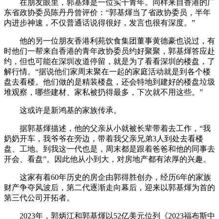
在朋友眼里，郭基煇是一位实干青年。同样来自香港的广
东省政协委员陈丹丹曾评价：“郭基煇当了省政协委员，半年
内进步神速，不仅普通话说得很好，发言也很有深度。”
他的另一位朋友香港利苑饮食集团董事黄德豪也说过，有
时他们一帮来自香港的青年政协委员约好聚聚，郭基煇答应赴
约，但也可能在深圳改道停留，就是为了看看深圳的楼盘，了
解行情。“据说他们家周末聚在一起的家庭活动就是到各个楼
盘去看楼。他们做的是精装楼盘，还会特地到建好的楼盘垃圾
堆观察，哪些建材、家私被扔得最多，下次就不用这些。”
这或许是新鸿基的家族传承。
据郭基煇描述，他的父亲从小就被长辈带着去工作，“我
奶奶开车，我爷爷在旁边，带着我父亲兄弟3人到处去看楼
盘、工地。到我这一代也是，周末都是跟着爸爸和他的同事去
开会、看盘”。因此他从小到大，对房地产都有浓厚的兴趣。
这家有着60年历史的房企由郭得胜创办，经历6年的家族
财产争夺风波后，第二代逐渐走向幕后，迎来以郭基煇为首的
第三代公司开拓者。
2023年，郭炳江和郭基煇以52亿美元位列《2023福布斯中