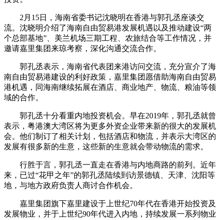
2月15日，海南省委书记沈晓明在香港与郭孔丞座谈交
流。沈晓明介绍了海南自由贸易港发展机遇以及推动建设“两
个总部基地”、美兰机场三期工程、农旅结合等工作情况，并
邀请嘉里集团来琼考察，深化沟通交流合作。
郭孔丞表示，海南省代表团来港访问交流，充分宣介了海
南自由贸易港建设的利好政策，嘉里集团愿借助海南自由贸易
港机遇，同海南继续拓展在酒店、商业地产、物流、粮油等领
域的合作。
郭孔丞十分看重内地投资机会。早在2019年，郭孔丞就曾
表示，粤港澳大湾区将为更多外资企业带来新的很大的发展机
会。他们制订了相关计划，包括酒店和物流，并表示大湾区的
发展有很多新的生意，这些新的生意就会带动物流的需求。
行胜于言，郭孔丞一直走在香港与内地商路的前列。近年
来，已过“花甲之年”的郭孔丞陆续到访景德镇、天津、沈阳等
地，与地方政府负责人商讨合作机会。
嘉里集团旗下嘉里建设于上世纪70年代在香港开始投资及
发展物业，并于上世纪90年代进入内地，持续发展一系列物业