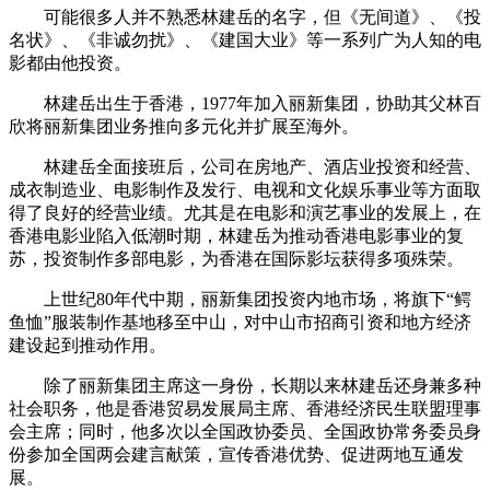
可能很多人并不熟悉林建岳的名字，但《无间道》、《投
名状》、《非诚勿扰》、《建国大业》等一系列广为人知的电
影都由他投资。
林建岳出生于香港，1977年加入丽新集团，协助其父林百
欣将丽新集团业务推向多元化并扩展至海外。
林建岳全面接班后，公司在房地产、酒店业投资和经营、
成衣制造业、电影制作及发行、电视和文化娱乐事业等方面取
得了良好的经营业绩。尤其是在电影和演艺事业的发展上，在
香港电影业陷入低潮时期，林建岳为推动香港电影事业的复
苏，投资制作多部电影，为香港在国际影坛获得多项殊荣。
上世纪80年代中期，丽新集团投资内地市场，将旗下“鳄
鱼恤”服装制作基地移至中山，对中山市招商引资和地方经济
建设起到推动作用。
除了丽新集团主席这一身份，长期以来林建岳还身兼多种
社会职务，他是香港贸易发展局主席、香港经济民生联盟理事
会主席；同时，他多次以全国政协委员、全国政协常务委员身
份参加全国两会建言献策，宣传香港优势、促进两地互通发
展。