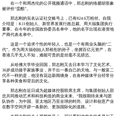
在一个和周杰伦的公开视频通话中，郑志刚的络腮胡形象
被评价“蛮酷”。
郑志刚的实名认证社交账号上，已有824.6万粉丝。自我
介绍是：K11创始人、新世界发展行政总裁、周大福集团执行
董事。在今年的全国政协委员名单中，他的名字出现在港资地
产商代表名单中。
这是一个追求个性的年轻人，也是一个有商业头脑的“二
代”。作为周大福创始人郑裕彤的孙子，坐拥百亿元资产，在
香港几乎无人不知，难能可贵的是丝毫不见骄恣。
从哈佛大学毕业回国，郑志刚又去日本学习了文化艺术。
36岁成功接手家族事业，并干出一番自己的天地。与一般富二
代不一样的是，他没有花边新闻缠身，在各种媒体平台经常分
享各种美食和背后的文化。
郑志刚在近日成为超媒体控股联席主席，与集团创始人邵
忠共同推动艺术和科技构造的商业未来。“我很期待未来与团
队协作，为中国、亚太地区乃至全球的时尚、设计和创意产业
在数字空间开辟一条新的、更加国际化的道路。”