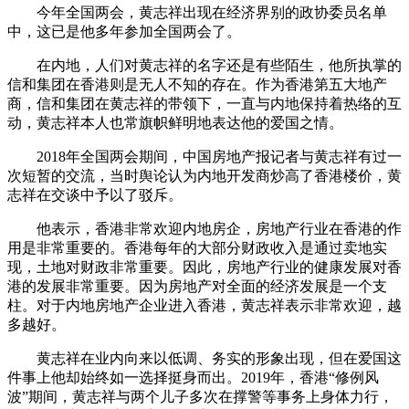
今年全国两会，黄志祥出现在经济界别的政协委员名单
中，这已是他多年参加全国两会了。
在内地，人们对黄志祥的名字还是有些陌生，他所执掌的
信和集团在香港则是无人不知的存在。作为香港第五大地产
商，信和集团在黄志祥的带领下，一直与内地保持着热络的互
动，黄志祥本人也常旗帜鲜明地表达他的爱国之情。
2018年全国两会期间，中国房地产报记者与黄志祥有过一
次短暂的交流，当时舆论认为内地开发商炒高了香港楼价，黄
志祥在交谈中予以了驳斥。
他表示，香港非常欢迎内地房企，房地产行业在香港的作
用是非常重要的。香港每年的大部分财政收入是通过卖地实
现，土地对财政非常重要。因此，房地产行业的健康发展对香
港的发展非常重要。因为房地产对全面的经济发展是一个支
柱。对于内地房地产企业进入香港，黄志祥表示非常欢迎，越
多越好。
黄志祥在业内向来以低调、务实的形象出现，但在爱国这
件事上他却始终如一选择挺身而出。2019年，香港“修例风
波”期间，黄志祥与两个儿子多次在撑警等事务上身体力行，