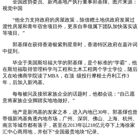
全国政协委员、新鸿基地产执行董事郭基煇。图片来源：
视觉中国
“他全力支持政府的房屋政策，除借赠土地供政府发展过
渡性房屋和青年宿舍项目外，更亲自率领属下团队加快落实该
等项目。”
郭基煇在获得香港银紫荆星章时，香港特区政府在嘉许词
中提到。
毕业于美国斯坦福大学的郭基煇，是个标准的“学霸”，他
在斯坦福取得管理科学与工程和土木工程两个学士学位，随后
又在哈佛商学院读了MBA，在顶 级投行摩根士丹利工作3
年，后加入新鸿基。
每每被问及接班家族企业的话题时，他都会说：“自己愿
意将家族企业脚踏实地地做好。”
地产是新鸿基的发家之本，进入内地已30年。郭基煇也曾
带领新鸿基角逐内地市场，广州、深圳、佛山、上海、杭州、
南京等城市都有落子，甚至在2013年以218亿元夺下上海徐家
汇中心商用地，并创下“全国最贵地块”纪录。