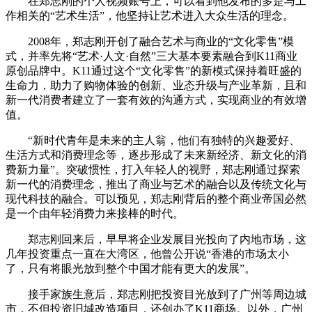
在郑志刚的个人视频账号上，可以看到他发布的多是与工
作相关的“艺术生活”，他坚持让艺术进入大众生活的理念。
2008年，郑志刚开创了融合艺术与商业的“文化零售”模
式，并率先将“艺术·人文·自然”三大基本要素融合到K11商业
原创品牌中。K11通过这个“文化零售”的新模式保持着旺盛的
生命力，助力了购物体验的创新、业态升级与产业革新，且和
新一代消费者建立了一套有效的沟通方式，实现商业的有效增
值。
“新时代青年是未来的主人翁，他们有独特的兴趣爱好、
生活方式和消费理念等，逐步形成了未来新经济、新文化的消
费新力量”。突破惯性，打入年轻人的视野，郑志刚通过探索
新一代的消费理念，推出了商业与艺术的融合以及传统文化与
现代科技的融合。可以预见，郑志刚背后的整个商业帝国必然
是一个由年轻消费力来接棒的时代。
郑志刚回来后，早早将企业发展目光投向了内地市场，这
几年投资重点一直在大湾区，他曾公开说“香港的市场太小
了，只有将眼光放到整个中国才能有更大的发展”。
接手家族生意后，郑志刚把投资目光放到了广州等周边城
市，不但投资旧城改造项目，还创办了K11商场。以外，广州