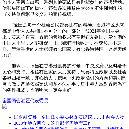
他本人更亲自出席一系列其他家族只有孙辈参与的声援活动。
信和集团旗下的物业，还曾多次播放由大公文汇集团制作的
《支持修例彰显公义》的宣传视频。
“爱国是每一个社会公民都要拥有的精神。香港特区从来
都是中华人民共和国不可分割的一部分。”2021年全国两会
上，黄志祥直言，香港的管治权只有掌握在爱祖国、爱香港的
中国人手里，才能确保“一国两制”行稳致远，不变形、不走
样。管治香港的人士必须效忠国家，效忠香港特区，这是天经
地义。
他表示，每当在香港最需要的时候，中央政府都及时给予
关心和支持。相信有国家的大力支持，只要特区政府以及社会
各界团结一致，齐心协力，按照中央政府指引的方向和英明部
署去做，严格依照宪法和基本法办事，集中精力应对香港当前
的各种挑战，香港明天一定会更好。
全国两会
港区代表委员
民企融资难！全国政协委员林龙安建议……丨两会人物
2023年地方两会，这样部署房地产工作