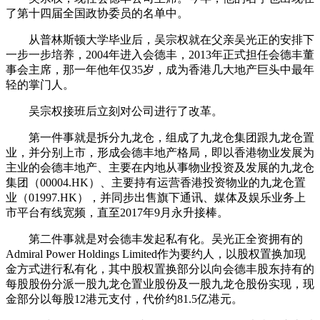
了第十四届全国政协委员的名单中。
从普林斯顿大学毕业后，吴宗权就在父亲吴光正的安排下
一步一步培养，2004年进入会德丰，2013年正式担任会德丰董
事会主席，那一年他年仅35岁，成为香港几大地产巨头中最年
轻的掌门人。
吴宗权接班后立刻对公司进行了改革。
第一件事就是拆分九龙仓，组成了九龙仓集团跟九龙仓置
业，并分别上市，形成会德丰地产格局，即以香港物业发展为
主业的会德丰地产、主要在内地从事物业投资及发展的九龙仓
集团（00004.HK）、主要持有运营香港投资物业的九龙仓置
业（01997.HK），并同步出售旗下通讯、媒体及娱乐业务上
市平台有线宽频，直至2017年9月永升接棒。
第二件事就是对会德丰发起私有化。吴光正全资拥有的
Admiral Power Holdings Limited作为要约人，以股权置换加现
金方式进行私有化，其中股权置换部分以向会德丰股东持有的
每股股份分派一股九龙仓置业股份及一股九龙仓股份实现，现
金部分以每股12港元支付，代价约81.5亿港元。