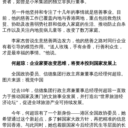
资者，如曾是小米集团的独立非执行董事。
另一件他坚持和专注了十几年的事情就是慈善事业。目
前，他的慈善工作已覆盖内地与香港两地，重点包括救危扶
贫、协助及改善弱势社群和低收入家庭的生活、推动防止自杀
工作以及关注内地贫病儿童等，改变了数万家庭。
李家杰曾说生意慈善两边发力，他的慈善之路对同行企业
有着引导的模范作用。“送人玫瑰，手有余香，行善利众生，
才是最幸福的事情。”他说。
何超琼：企业家要改变思维，将资本投到国家发展上
全国政协委员、信德集团行政主席兼董事总经理何超琼。
图片来源：视觉中国
过去10年，信德集团行政主席兼董事总经理何超琼一直致
力于推动国家及澳门的文旅事业发展，并打造出“世界旅游经
济论坛”，促进全球旅游产业可持续发展。
今年，何超琼有了一个新身份——港区全国政协委员，她
希望通过这个新起点，多了解国家大政方针，再把精准的信息
带回香港。与此同时，她也着眼国家今后经济民生等层面的长