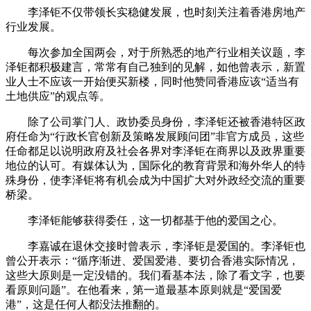
李泽钜不仅带领长实稳健发展，也时刻关注着香港房地产
行业发展。
每次参加全国两会，对于所熟悉的地产行业相关议题，李
泽钜都积极建言，常常有自己独到的见解，如他曾表示，新置
业人士不应该一开始便买新楼，同时他赞同香港应该“适当有
土地供应”的观点等。
除了公司掌门人、政协委员身份，李泽钜还被香港特区政
府任命为“行政长官创新及策略发展顾问团”非官方成员，这些
任命都足以说明政府及社会各界对李泽钜在商界以及政界重要
地位的认可。有媒体认为，国际化的教育背景和海外华人的特
殊身份，使李泽钜将有机会成为中国扩大对外政经交流的重要
桥梁。
李泽钜能够获得委任，这一切都基于他的爱国之心。
李嘉诚在退休交接时曾表示，李泽钜是爱国的。李泽钜也
曾公开表示：“循序渐进、爱国爱港、要切合香港实际情况，
这些大原则是一定没错的。我们看基本法，除了看文字，也要
看原则问题”。在他看来，第一道最基本原则就是“爱国爱
港”，这是任何人都没法推翻的。