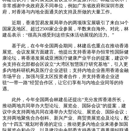
非常感谢中央政府及不同单位，例如广东省政府和深圳市政
府，对香港与内地全面通关的支持及所做的大量工作。
近期，香港贸易发展局举办的两项珠宝展吸引了来自34个
国家及地区、超过2500家企业参展，半数来自海外。对此，林
建岳表示：“很高兴感受到这些实体活动展现的活力。”
基于此，在今年全国两会期间，林建岳也重点在推动香港
展览、会议发展方面建言。他提出支持香港举办恒常性国际健
康论坛，将香港发展成亚洲医疗健康产业平台的提案，建议中
央支持在北部都会区设立“大湾区智慧医疗研究基地”，引入更
多内地科研机构及医疗企业进驻；支持内地企业善用香港金融
市场平台，加强与亚太区投资者合作，并支持香港企业进
驻“一带一路”经贸合作区，让它们享有与内地企业同等的待
遇。
此外，今年全国两会林建岳还提出“充分发挥香港所长，
推动两地共同举办大型论坛、展览会、国际会议”的提案，建
议中央支持两地共同在港举办大型论坛、展览会、国际会议；
支持两地聚焦合办创科、新兴产业、商贸类展览会及论坛，配
合“十四五”规划对香港的定位；推动更多内地企业来港参加国
际展览会和会议，以及建议中央部委支持香港工商界用好联通