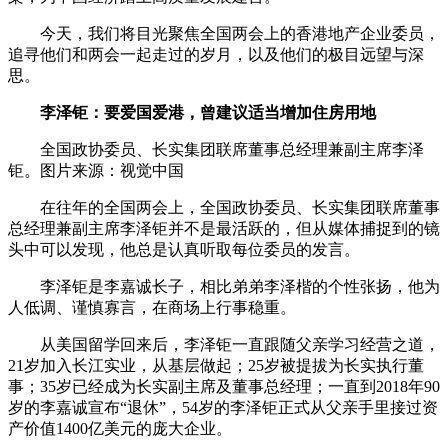
今天，我们将目光聚焦全国两会上的香港地产企业委员，
追寻他们和两会一起走过的岁月，以及他们的极目远望与深
思。
李泽钜：要爱国爱港，曾建议适当增加住房用地
全国政协委员、长实集团联席董事总经理兼副主席李泽
钜。图片来源：视觉中国
在往年的全国两会上，全国政协委员、长实集团联席董事
总经理兼副主席李泽钜并不是最活跃的，但从媒体捕捉到的镜
头中可以发现，他总是认真听取每位委员的发言。
李泽钜是李嘉诚长子，相比弟弟李泽楷的个性张扬，他为
人低调、谨慎寡言，在商场上行事稳重。
从美国留学回来后，李泽钜一直跟随父亲学习经营之道，
21岁加入长江实业，从基层做起；25岁被提拔为长实执行董
事；35岁已经成为长实副主席及董事总经理；一直到2018年90
岁的李嘉诚宣布“退休”，54岁的李泽钜正式从父亲手里接过资
产价值1400亿美元的庞大企业。