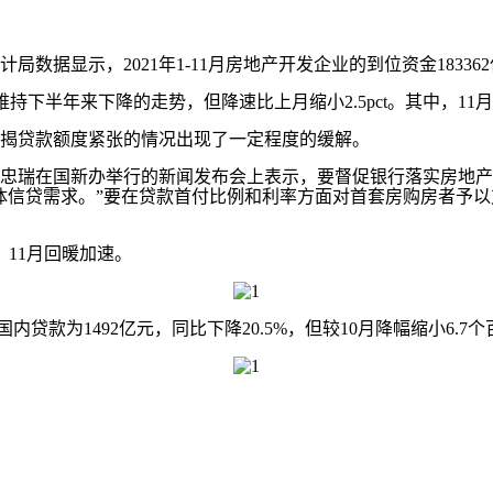
示，2021年1-11月房地产开发企业的到位资金183362亿元
持下半年来下降的走势，但降速比上月缩小2.5pct。其中，11月
揭贷款额度紧张的情况出现了一定程度的缓解。
人刘忠瑞在国新办举行的新闻发布会上表示，要督促银行落实房地
体信贷需求。”要在贷款首付比例和利率方面对首套房购房者予
11月回暖加速。
款为1492亿元，同比下降20.5%，但较10月降幅缩小6.7