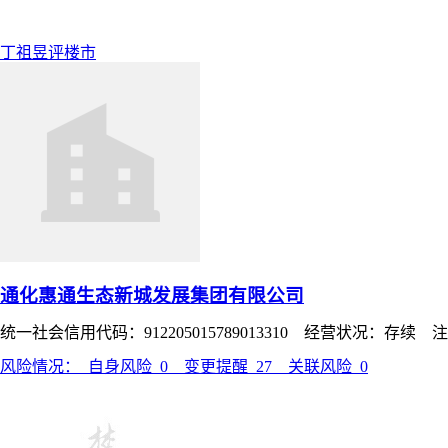
丁祖昱评楼市
通化惠通生态新城发展集团有限公司
统一社会信用代码：912205015789013310 经营状况：存续 
风险情况：
自身风险
0
变更提醒
27
关联风险
0