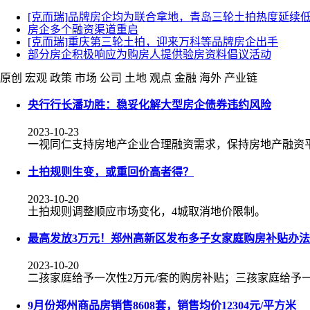
[克而瑞]品牌房企均为联合拿地，青岛三轮土拍热度延续
房企多个融资渠道重启
[克而瑞]重庆第三轮土拍，迎来万科等品牌房企出手
部分房企积极响应为购房人提供验房资料倡议活动
原创
宏观
政策
市场
公司
土地
观点
金融
海外
产业链
央行行长潘功胜：稳妥化解大型房企债券违约风险
2023-10-23
一视同仁支持房地产企业合理融资需求，保持房地产融资
土拍规则生变，或重回价高者得？
2023-10-20
土拍规则调整顺应市场变化，4城取消地价限制。
最高发放3万元！郑州高新区发布多子女家庭购房补贴办法
2023-10-20
二孩家庭给予一次性2万元/套的购房补贴；三孩家庭给予一
9月份郑州商品房销售8608套，销售均价12304元/平方米