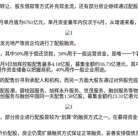
让、股东借款等方式补充现金流，还有部分房企继续通过配股
单月值为6761亿元，单月资金量年内仅次于6月，从增速来看，
龙光地产等房企均进行了配股融资。
港元，其中50%用于偿还贷款，50%用于一般运营资金，是唯一一
旭辉控股配售最多4.18亿股，募集金额约16.73亿港元，其
0%用作资金储备以把握商机，40%用作一般企业用途。
配售价寻到承配人和机构，而另一方面大股东通过对供股兜底
股潮，碧桂园服务、旭辉永升服务、世茂服务、融创服务等物
务与融创中国同一天配售1.58亿股，募集金额约23.31亿港元
部分房企进行配股是较为“划算”的融资方式之一，在募得资金
价配股，房企仍需扩展融资方式保证正常融资，妥善安排偿债