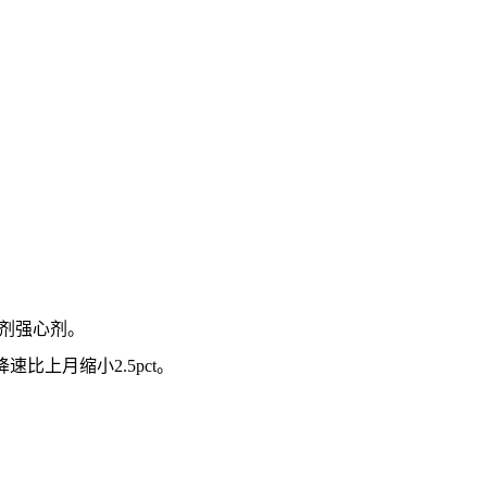
剂强心剂。
比上月缩小2.5pct。