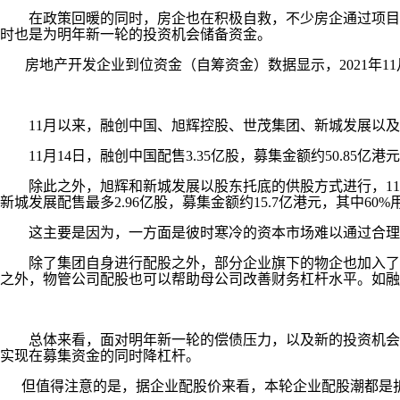
在政策回暖的同时，房企也在积极自救，不少房企通过项目转
时也是为明年新一轮的投资机会储备资金。
房地产开发企业到位资金（自筹资金）数据显示，2021年11月
11月以来，融创中国、旭辉控股、世茂集团、新城发展以及
11月14日，融创中国配售3.35亿股，募集金额约50.85亿
除此之外，旭辉和新城发展以股东托底的供股方式进行，11月9日
新城发展配售最多2.96亿股，募集金额约15.7亿港元，其中6
这主要是因为，一方面是彼时寒冷的资本市场难以通过合理的
除了集团自身进行配股之外，部分企业旗下的物企也加入了配
之外，物管公司配股也可以帮助母公司改善财务杠杆水平。如融创服
总体来看，面对明年新一轮的偿债压力，以及新的投资机会，
实现在募集资金的同时降杠杆。
但值得注意的是，据企业配股价来看，本轮企业配股潮都是折