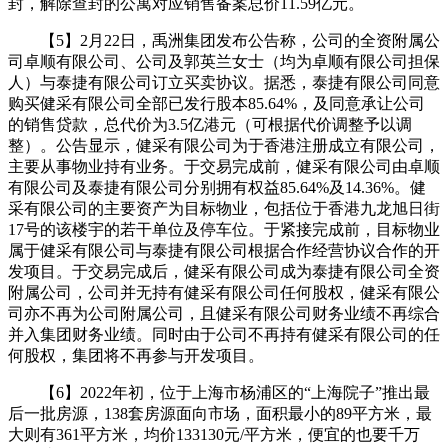
封，解除查封的公寓对应销售备案总价11.59亿元。
【5】2月22日，禹洲集团发布公告称，公司的全资附属公
司卓顺有限公司、公司及郭英兰女士（均为卓顺有限公司担保
人）与泰捷有限公司订立买卖协议。据悉，泰捷有限公司同意
购买健采有限公司全部已发行股本85.64%，及同意承让公司
的销售贷款，总代价为3.5亿港元（可根据代价调整予以调
整）。公告显示，健采有限公司为于香港注册成立有限公司，
主要从事物业持有业务。于交易完成前，健采有限公司由卓顺
有限公司及泰捷有限公司分别拥有权益85.64%及14.36%。健
采有限公司的主要资产为目标物业，包括位于香港九龙旭日街
17号的该楼宇的若干单位及停车位。于紧接完成前，目标物业
属于健采有限公司与泰捷有限公司根据合作经营协议合作的开
发项目。于交易完成后，健采有限公司成为泰捷有限公司全资
附属公司，公司并无持有健采有限公司任何股权，健采有限公
司亦不再为公司附属公司，且健采有限公司财务业绩不再综合
并入集团财务业绩。同时由于公司不再持有健采有限公司的任
何股权，集团将不再参与开发项目。
【6】2022年初，位于上海市杨浦区的“上海院子”推出最
后一批房源，138套房源面向市场，面积最小的89平方米，最
大则有361平方米，均价133130元/平方米，便宜的也要千万