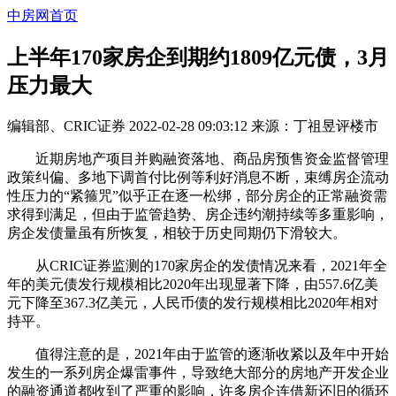
中房网首页
上半年170家房企到期约1809亿元债，3月
压力最大
编辑部、CRIC证券
2022-02-28 09:03:12
来源：
丁祖昱评楼市
近期房地产项目并购融资落地、商品房预售资金监督管理
政策纠偏、多地下调首付比例等利好消息不断，束缚房企流动
性压力的“紧箍咒”似乎正在逐一松绑，部分房企的正常融资需
求得到满足，但由于监管趋势、房企违约潮持续等多重影响，
房企发债量虽有所恢复，相较于历史同期仍下滑较大。
从CRIC证券监测的170家房企的发债情况来看，2021年全
年的美元债发行规模相比2020年出现显著下降，由557.6亿美
元下降至367.3亿美元，人民币债的发行规模相比2020年相对
持平。
值得注意的是，2021年由于监管的逐渐收紧以及年中开始
发生的一系列房企爆雷事件，导致绝大部分的房地产开发企业
的融资通道都收到了严重的影响，许多房企连借新还旧的循环