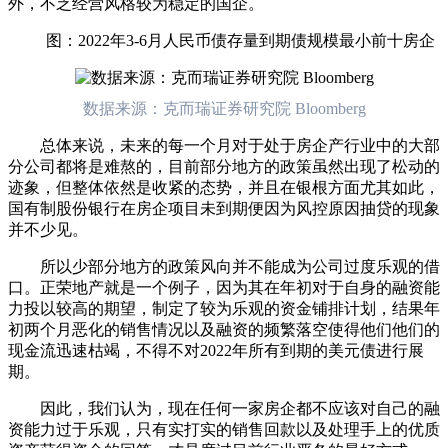
外，不乏经营风格较为稳定的国企。
图：2022年3-6月人民币债存量到期债规模最小前十房企
数据来源：克而瑞证券研究院 Bloomberg
总体来说，未来的每一个月对于处于房企产行业中的大部
分公司都将是难熬的，目前部分地方的政策虽然出现了松动的
迹象，但整体依然是收紧的态势，并且在银根方面尤其如此，
国有制股份银行在房企项目未到期便因为风控原因抽贷的现象
并不少见。
所以少部分地方的政策风向并不能成为公司过度乐观的借
口。正荣地产就是一个例子，因为其在年初对于自身的融资能
力投以较高的期望，制定了较为乐观的资金铺排计划，结果年
初两个月恶化的销售情况以及融资的频繁落空使得他们他们的
现金流迅速枯竭，不得不对2022年所有到期的美元债进行展
期。
因此，我们认为，现在任何一家房企都不应该对自己的融
资能力过于乐观，只有实打实的销售回款以及处理手上的优质