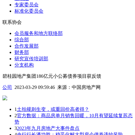
专家委员会
标准化委员会
联系协会
会员服务和地方联络部
综合部
合作发展部
财务部
研究宣传培训部
分支机构
碧桂园地产集团186亿元小公募债券项目获反馈
公司
2023-03-29 09:59:46
来源：
中国房地产网
1
土拍规则生变，或重回价高者得？
2
官方数据：商品房单月销售回暖，10月有望延续复苏态
势
3
2023年九月房地产大事件盘点
4
央行行长潘功胜：稳妥化解大型房企债券违约风险