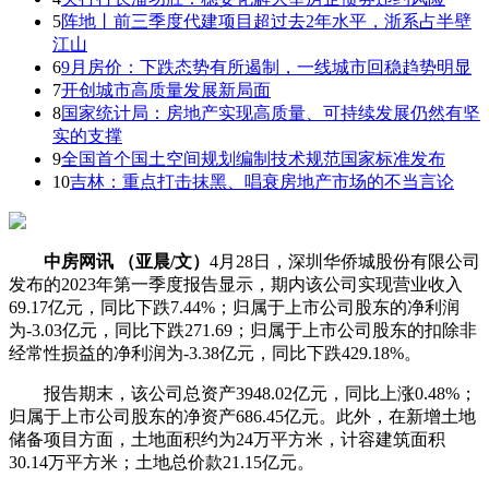
5
阵地丨前三季度代建项目超过去2年水平，浙系占半壁
江山
6
9月房价：下跌态势有所遏制，一线城市回稳趋势明显
7
开创城市高质量发展新局面
8
国家统计局：房地产实现高质量、可持续发展仍然有坚
实的支撑
9
全国首个国土空间规划编制技术规范国家标准发布
10
吉林：重点打击抹黑、唱衰房地产市场的不当言论
中房网讯 （亚晨/文）
4月28日，深圳华侨城股份有限公司
发布的2023年第一季度报告显示，期内该公司实现营业收入
69.17亿元，同比下跌7.44%；归属于上市公司股东的净利润
为-3.03亿元，同比下跌271.69；归属于上市公司股东的扣除非
经常性损益的净利润为-3.38亿元，同比下跌429.18%。
报告期末，该公司总资产3948.02亿元，同比上涨0.48%；
归属于上市公司股东的净资产686.45亿元。此外，在新增土地
储备项目方面，土地面积约为24万平方米，计容建筑面积
30.14万平方米；土地总价款21.15亿元。