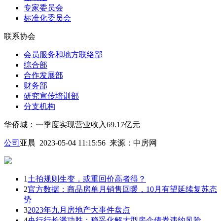
专家委员会
标准化委员会
联系协会
会员服务和地方联络部
综合部
合作发展部
财务部
研究宣传培训部
分支机构
华侨城：一季度实现营业收入69.17亿元
公司
亚晨 2023-05-04 11:15:56
来源：
中房网
1
土拍规则生变，或重回价高者得？
2
官方数据：商品房单月销售回暖，10月有望延续复苏态
势
3
2023年九月房地产大事件盘点
4
央行行长潘功胜：稳妥化解大型房企债券违约风险