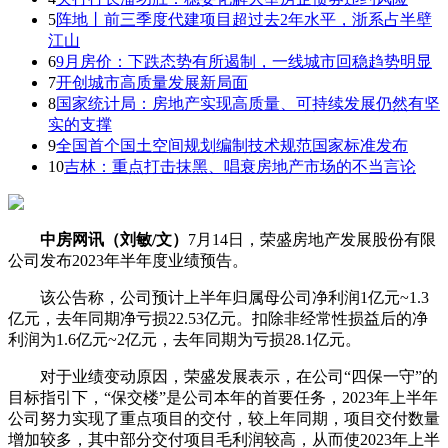
5
阵地丨前三季度代建项目超过去2年水平，浙系占半壁
江山
6
9月房价：下跌态势有所遏制，一线城市回稳趋势明显
7
开创城市高质量发展新局面
8
国家统计局：房地产实现高质量、可持续发展仍然有坚
实的支撑
9
全国首个国土空间规划编制技术规范国家标准发布
10
吉林：重点打击抹黑、唱衰房地产市场的不当言论
中房网讯（刘敏/文）
7月14日，荣盛房地产发展股份有限
公司发布2023年半年度业绩预告。
该公告称，公司预计上半年归属母公司净利润1亿元~1.3
亿元，去年同期净亏损22.53亿元。扣除非经常性损益后的净
利润为1.6亿元~2亿元，去年同期为亏损28.1亿元。
对于业绩变动原因，荣盛发展表示，在公司“四保一守”的
目标指引下，“保交楼”是公司本年的首要任务，2023年上半年
公司努力实现了重点项目的交付，较上年同期，项目交付数量
增加较多，其中部分交付项目毛利润较高，从而使2023年上半