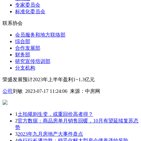
专家委员会
标准化委员会
联系协会
会员服务和地方联络部
综合部
合作发展部
财务部
研究宣传培训部
分支机构
荣盛发展预计2023年上半年盈利1~1.3亿元
公司
刘敏 2023-07-17 11:24:06
来源：
中房网
1
土拍规则生变，或重回价高者得？
2
官方数据：商品房单月销售回暖，10月有望延续复苏态
势
3
2023年九月房地产大事件盘点
4
央行行长潘功胜：稳妥化解大型房企债券违约风险