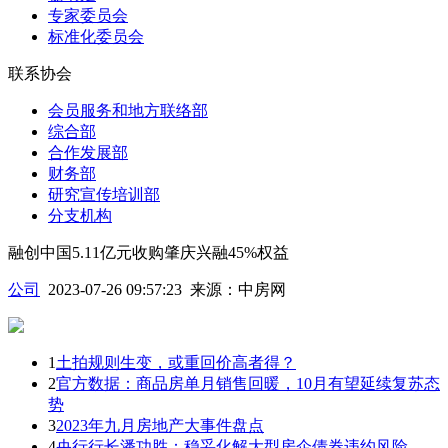
专家委员会
标准化委员会
联系协会
会员服务和地方联络部
综合部
合作发展部
财务部
研究宣传培训部
分支机构
融创中国5.11亿元收购肇庆兴融45%权益
公司
2023-07-26 09:57:23
来源：
中房网
1
土拍规则生变，或重回价高者得？
2
官方数据：商品房单月销售回暖，10月有望延续复苏态
势
3
2023年九月房地产大事件盘点
4
央行行长潘功胜：稳妥化解大型房企债券违约风险