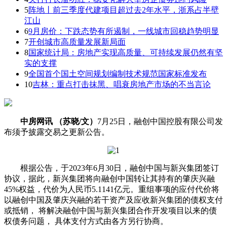
5
阵地丨前三季度代建项目超过去2年水平，浙系占半壁
江山
6
9月房价：下跌态势有所遏制，一线城市回稳趋势明显
7
开创城市高质量发展新局面
8
国家统计局：房地产实现高质量、可持续发展仍然有坚
实的支撑
9
全国首个国土空间规划编制技术规范国家标准发布
10
吉林：重点打击抹黑、唱衰房地产市场的不当言论
中房网讯 （苏晓/文）
7月25日，融创中国控股有限公司发
布须予披露交易之更新公告。
根据公告，于2023年6月30日，融创中国与新兴集团签订
协议，据此，新兴集团将向融创中国转让其持有的肇庆兴融
45%权益，代价为人民币5.1141亿元。重组事项的应付代价将
以融创中国及肇庆兴融的若干资产及应收新兴集团的债权支付
或抵销， 将解决融创中国与新兴集团合作开发项目以来的债
权债务问题， 具体支付方式由各方另行协商。