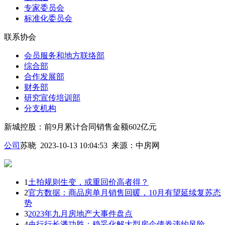
专家委员会
标准化委员会
联系协会
会员服务和地方联络部
综合部
合作发展部
财务部
研究宣传培训部
分支机构
新城控股：前9月累计合同销售金额602亿元
公司
苏晓 2023-10-13 10:04:53
来源：
中房网
1
土拍规则生变，或重回价高者得？
2
官方数据：商品房单月销售回暖，10月有望延续复苏态
势
3
2023年九月房地产大事件盘点
4
央行行长潘功胜：稳妥化解大型房企债券违约风险