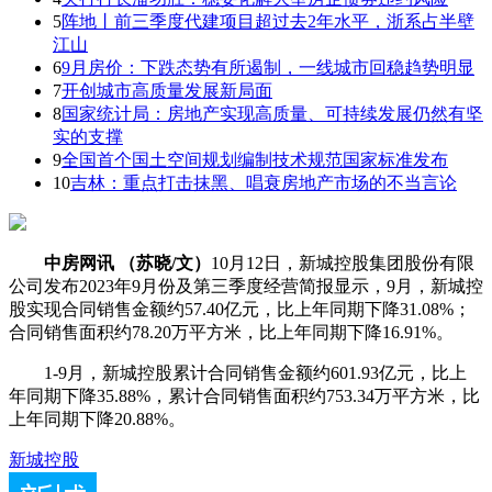
5
阵地丨前三季度代建项目超过去2年水平，浙系占半壁
江山
6
9月房价：下跌态势有所遏制，一线城市回稳趋势明显
7
开创城市高质量发展新局面
8
国家统计局：房地产实现高质量、可持续发展仍然有坚
实的支撑
9
全国首个国土空间规划编制技术规范国家标准发布
10
吉林：重点打击抹黑、唱衰房地产市场的不当言论
中房网讯 （苏晓/文）
10月12日，新城控股集团股份有限
公司发布2023年9月份及第三季度经营简报显示，9月，新城控
股实现合同销售金额约57.40亿元，比上年同期下降31.08%；
合同销售面积约78.20万平方米，比上年同期下降16.91%。
1-9月，新城控股累计合同销售金额约601.93亿元，比上
年同期下降35.88%，累计合同销售面积约753.34万平方米，比
上年同期下降20.88%。
新城控股