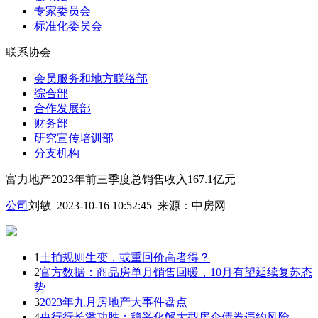
专家委员会
标准化委员会
联系协会
会员服务和地方联络部
综合部
合作发展部
财务部
研究宣传培训部
分支机构
富力地产2023年前三季度总销售收入167.1亿元
公司
刘敏 2023-10-16 10:52:45
来源：
中房网
1
土拍规则生变，或重回价高者得？
2
官方数据：商品房单月销售回暖，10月有望延续复苏态
势
3
2023年九月房地产大事件盘点
4
央行行长潘功胜：稳妥化解大型房企债券违约风险