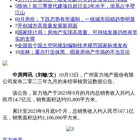
5
阵地丨前三季度代建项目超过去2年水平，浙系占半壁
江山
6
9月房价：下跌态势有所遏制，一线城市回稳趋势明显
7
开创城市高质量发展新局面
8
国家统计局：房地产实现高质量、可持续发展仍然有坚
实的支撑
9
全国首个国土空间规划编制技术规范国家标准发布
10
吉林：重点打击抹黑、唱衰房地产市场的不当言论
中房网讯（刘敏/文）
10月13日，广州富力地产股份有限
公司发布二零二三年九月的未经审核营运数据公告。
该公告，富力地产于2023年9月的月内总销售收入共约人
民币14.7亿元，销售面积达约95,800平方米。
累计至2023年9月底9个月，总销售收入约人民币167.1亿
元，销售面积达约1,106,000平方米。
富力地产