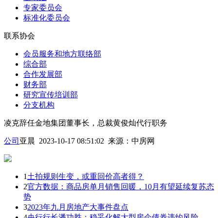
专家委员会
标准化委员会
联系协会
会员服务和地方联络部
综合部
合作发展部
财务部
研究宣传培训部
分支机构
凌克辞任金地集团董事长，总裁黄俊灿代行职务
公司
亚晨 2023-10-17 08:51:02
来源：
中房网
1
土拍规则生变，或重回价高者得？
2
官方数据：商品房单月销售回暖，10月有望延续复苏态
势
3
2023年九月房地产大事件盘点
4
央行行长潘功胜：稳妥化解大型房企债券违约风险