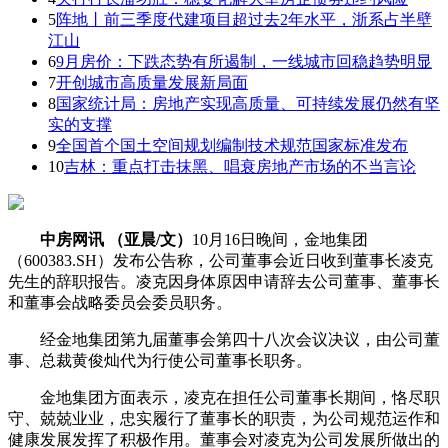
5
阵地丨前三季度代建项目超过去2年水平，浙系占半壁
江山
6
9月房价：下跌态势有所遏制，一线城市回稳趋势明显
7
开创城市高质量发展新局面
8
国家统计局：房地产实现高质量、可持续发展仍然有坚
实的支撑
9
全国首个国土空间规划编制技术规范国家标准发布
10
吉林：重点打击抹黑、唱衰房地产市场的不当言论
中房网讯 （亚晨/文）
10月16日晚间，金地集团
（600383.SH）发布公告称，公司董事会近日收到董事长凌克
先生的辞职报告。凌克因身体原因申请辞去公司董事、董事长
和董事会战略委员会委员职务。
经金地集团第九届董事会第四十八次会议决议，由公司董
事、总裁黄俊灿代为行使公司董事长职务。
金地集团方面表示，凌克在担任公司董事长期间，恪尽职
守、兢兢业业，忠实履行了董事长的职责，为公司规范运作和
健康发展发挥了积极作用。董事会对凌克为公司发展所做出的