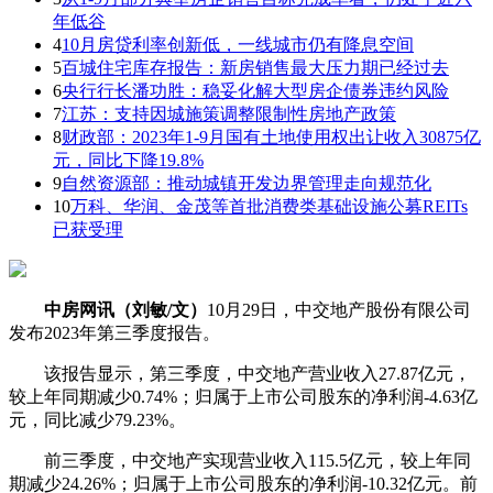
年低谷
4
10月房贷利率创新低，一线城市仍有降息空间
5
百城住宅库存报告：新房销售最大压力期已经过去
6
央行行长潘功胜：稳妥化解大型房企债券违约风险
7
江苏：支持因城施策调整限制性房地产政策
8
财政部：2023年1-9月国有土地使用权出让收入30875亿
元，同比下降19.8%
9
自然资源部：推动城镇开发边界管理走向规范化
10
万科、华润、金茂等首批消费类基础设施公募REITs
已获受理
中房网讯（刘敏/文）
10月29日，中交地产股份有限公司
发布2023年第三季度报告。
该报告显示，第三季度，中交地产营业收入27.87亿元，
较上年同期减少0.74%；归属于上市公司股东的净利润-4.63亿
元，同比减少79.23%。
前三季度，中交地产实现营业收入115.5亿元，较上年同
期减少24.26%；归属于上市公司股东的净利润-10.32亿元。前