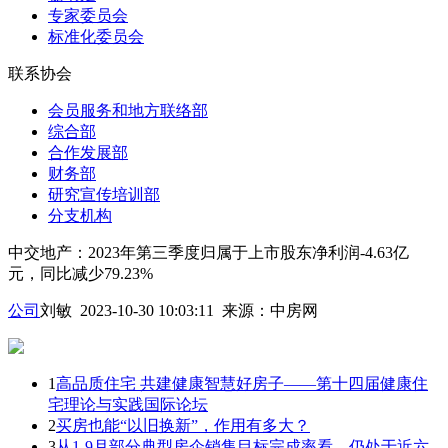
专家委员会
标准化委员会
联系协会
会员服务和地方联络部
综合部
合作发展部
财务部
研究宣传培训部
分支机构
中交地产：2023年第三季度归属于上市股东净利润-4.63亿
元，同比减少79.23%
公司
刘敏 2023-10-30 10:03:11
来源：
中房网
1
高品质住宅 共建健康智慧好房子——第十四届健康住
宅理论与实践国际论坛
2
买房也能“以旧换新”，作用有多大？
3
从1-9月部分典型房企销售目标完成率看，仍处于近六