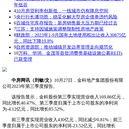
年低谷
4
10月房贷利率创新低，一线城市仍有降息空间
5
央行行长潘功胜：稳妥化解大型房企债券违约风险
6
百城住宅库存报告：新房销售最大压力期已经过去
7
江苏：支持因城施策调整限制性房地产政策
8
财政部：2023年1-9月国有土地使用权出让收入30875亿
元，同比下降19.8%
9
自然资源部：推动城镇开发边界管理走向规范化
10
万科、华润、金茂等首批消费类基础设施公募REITs
已获受理
中房网讯（刘敏/文）
10月27日，金科地产集团股份有限
公司2023年第三季度报告。
该报告显示，金科股份第三季实现营业收入169.86亿元，
同比增长40.47%。第三季度归属于上市公司股东的净利润
为-4.12亿元，同比增长85.52%。
前三季度实现营业收入430亿元，同比减少0.81%；前三
季度归属于上市公司股东的净利润-23.52亿元，同比增长