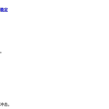
稳定
。
冲击。