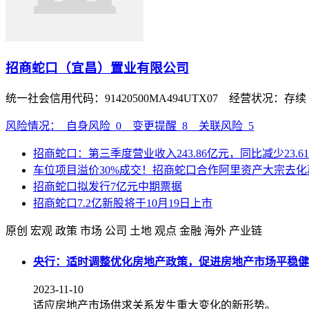
招商蛇口（宜昌）置业有限公司
统一社会信用代码：91420500MA494UTX07 经营状况：存
风险情况：
自身风险
0
变更提醒
8
关联风险
5
招商蛇口：第三季度营业收入243.86亿元，同比减少23.6
车位项目溢价30%成交！招商蛇口合作阿里资产大宗去
招商蛇口拟发行7亿元中期票据
招商蛇口7.2亿新股将于10月19日上市
原创
宏观
政策
市场
公司
土地
观点
金融
海外
产业链
央行：适时调整优化房地产政策，促进房地产市场平稳健
2023-11-10
适应房地产市场供求关系发生重大变化的新形势。