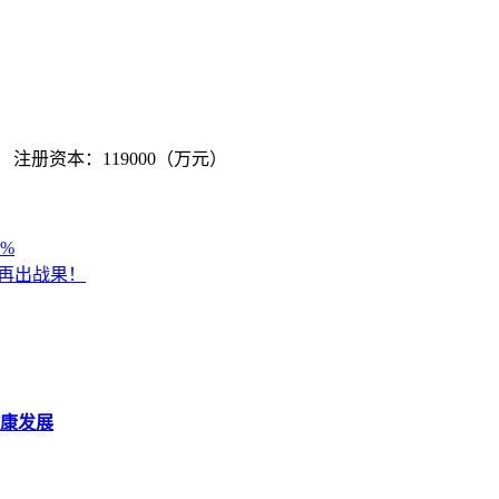
续 注册资本：119000（万元）
1%
化再出战果！
康发展