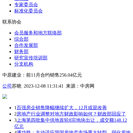
专家委员会
标准化委员会
联系协会
会员服务和地方联络部
综合部
合作发展部
财务部
研究宣传培训部
分支机构
中原建业：前11月合约销售256.04亿元
公司
苏晓 2023-12-08 11:31:41
来源：
中房网
1
百强房企销售降幅继续扩大，12月或迎改善
2
房地产行业调整对地方财政影响如何？财政部回应了
3
上海第四批集中供地首轮8宗地块出让，成交额148.12
亿元
4
潘功胜：主动适应我国房地产市场重大转型，弱化房地