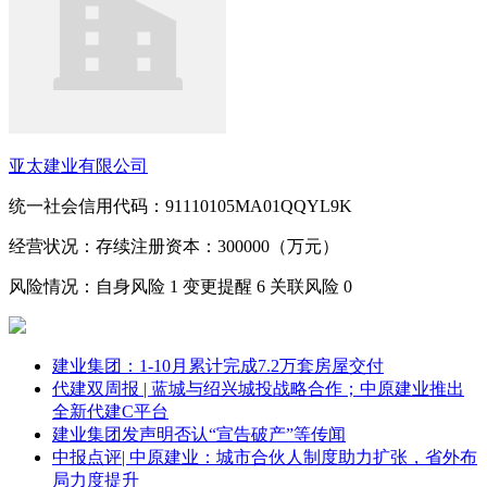
亚太建业有限公司
统一社会信用代码：91110105MA01QQYL9K
经营状况：存续
注册资本：300000（万元）
风险情况：自身风险
1
变更提醒
6
关联风险
0
建业集团：1-10月累计完成7.2万套房屋交付
代建双周报 | 蓝城与绍兴城投战略合作；中原建业推出
全新代建C平台
建业集团发声明否认“宣告破产”等传闻
中报点评| 中原建业：城市合伙人制度助力扩张，省外布
局力度提升