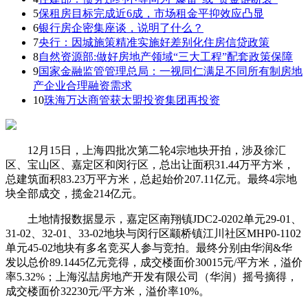
5
保租房目标完成近6成，市场租金平抑效应凸显
6
银行房企密集座谈，说明了什么？
7
央行：因城施策精准实施好差别化住房信贷政策
8
自然资源部:做好房地产领域“三大工程”配套政策保障
9
国家金融监管管理总局：一视同仁满足不同所有制房地
产企业合理融资需求
10
珠海万达商管获太盟投资集团再投资
12月15日，上海四批次第二轮4宗地块开拍，涉及徐汇
区、宝山区、嘉定区和闵行区，总出让面积31.44万平方米，
总建筑面积83.23万平方米，总起始价207.11亿元。最终4宗地
块全部成交，揽金214亿元。
土地情报数据显示，嘉定区南翔镇JDC2-0202单元29-01、
31-02、32-01、33-02地块与闵行区颛桥镇江川社区MHP0-1102
单元45-02地块有多名竞买人参与竞拍。最终分别由华润&华
发以总价89.1445亿元竞得，成交楼面价30015元/平方米，溢价
率5.32%；上海泓喆房地产开发有限公司（华润）摇号摘得，
成交楼面价32230元/平方米，溢价率10%。