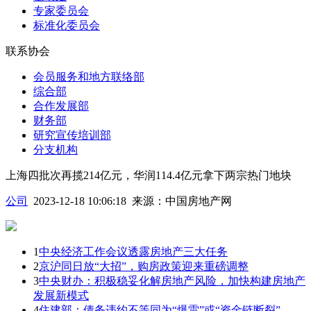
专家委员会
标准化委员会
联系协会
会员服务和地方联络部
综合部
合作发展部
财务部
研究宣传培训部
分支机构
上海四批次再揽214亿元，华润114.4亿元拿下两宗热门地块
公司
2023-12-18 10:06:18
来源：
中国房地产网
1
中央经济工作会议透露房地产三大任务
2
京沪同日放“大招”，购房政策迎来重磅调整
3
中央财办：积极稳妥化解房地产风险，加快构建房地产
发展新模式
4
住建部：债务违约不等同为“爆雷”或“资金链断裂”