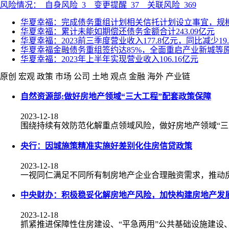
风险情况：
自身风险
3
变更提醒
37
关联风险
369
华夏幸福：完成债务重组计划相关信托计划设立事宜，规模25
华夏幸福：累计未能如期偿还债务金额合计243.09亿元
华夏幸福：2023前三季度营业收入177.8亿元，同比减少19.
华夏幸福金融债务重组签约达85%，全面重启产业新城等
华夏幸福：2023年上半年实现营业收入106.16亿元
原创
宏观
政策
市场
公司
土地
观点
金融
海外
产业链
自然资源部:做好房地产领域“三大工程”配套政策保障
2023-12-18
围绕持续有效防范化解重点领域风险，做好房地产领域“三
央行：因城施策精准实施好差别化住房信贷政策
2023-12-18
一视同仁满足不同所有制房地产企业合理融资需求，推动
中央财办：积极稳妥化解房地产风险，加快构建房地产发
2023-12-18
抓紧推进保障性住房建设、“平急两用”公共基础设施建设、