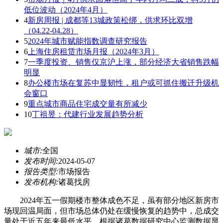
低位波动（2024年4月）
4
新房周报 | 成都等13城政策松绑，供求环比双增
（04.22-04.28）
5
2024年城市赋能指数调查研究报告
6
上海住房租赁市场月报（2024年3月）
7
一季度投资、销售仅京沪上涨，部分经济大省销售跌幅
明显
8
办公楼市场在复苏中显韧性，租户或可抓住搬迁升级机
会窗口
9
重点城市商品住宅成交量有所减少
10
丁祖昱：代建行业发展趋势分析
城市:
全国
发布时间:
2024-05-07
报告类型:
市场报告
发布机构:
诸葛找房
2024年五一假期楼市整体成色不足，虽有部分地区新房市
场现回温局面，但市场总体仍处在缓慢恢复的趋势中，总成交
量处于近五年来最低水平。根据诸葛数据研究中心监测数据显