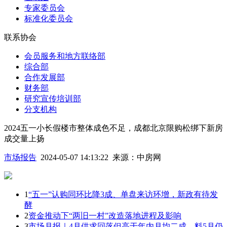
专家委员会
标准化委员会
联系协会
会员服务和地方联络部
综合部
合作发展部
财务部
研究宣传培训部
分支机构
2024五一小长假楼市整体成色不足，成都北京限购松绑下新房
成交量上扬
市场报告
2024-05-07 14:13:22
来源：
中房网
1
“五一”认购同环比降3成、单盘来访环增，新政有待发
酵
2
资金推动下“两旧一村”改造落地进程及影响
3
市场月报｜4月供求回落但高于年内月均二成，料5月仍