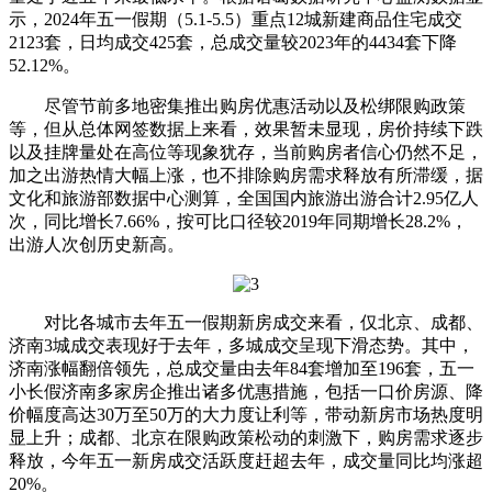
示，2024年五一假期（5.1-5.5）重点12城新建商品住宅成交
2123套，日均成交425套，总成交量较2023年的4434套下降
52.12%。
尽管节前多地密集推出购房优惠活动以及松绑限购政策
等，但从总体网签数据上来看，效果暂未显现，房价持续下跌
以及挂牌量处在高位等现象犹存，当前购房者信心仍然不足，
加之出游热情大幅上涨，也不排除购房需求释放有所滞缓，据
文化和旅游部数据中心测算，全国国内旅游出游合计2.95亿人
次，同比增长7.66%，按可比口径较2019年同期增长28.2%，
出游人次创历史新高。
对比各城市去年五一假期新房成交来看，仅北京、成都、
济南3城成交表现好于去年，多城成交呈现下滑态势。其中，
济南涨幅翻倍领先，总成交量由去年84套增加至196套，五一
小长假济南多家房企推出诸多优惠措施，包括一口价房源、降
价幅度高达30万至50万的大力度让利等，带动新房市场热度明
显上升；成都、北京在限购政策松动的刺激下，购房需求逐步
释放，今年五一新房成交活跃度赶超去年，成交量同比均涨超
20%。