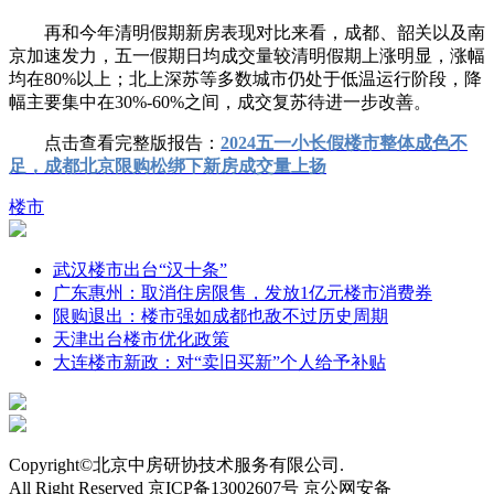
再和今年清明假期新房表现对比来看，成都、韶关以及南
京加速发力，五一假期日均成交量较清明假期上涨明显，涨幅
均在80%以上；北上深苏等多数城市仍处于低温运行阶段，降
幅主要集中在30%-60%之间，成交复苏待进一步改善。
点击查看完整版报告：
2024五一小长假楼市整体成色不
足，成都北京限购松绑下新房成交量上扬
楼市
武汉楼市出台“汉十条”
广东惠州：取消住房限售，发放1亿元楼市消费券
限购退出：楼市强如成都也敌不过历史周期
天津出台楼市优化政策
大连楼市新政：对“卖旧买新”个人给予补贴
Copyright©北京中房研协技术服务有限公司.
All Right Reserved 京ICP备13002607号 京公网安备