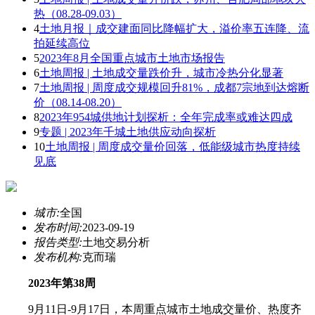
热（08.28-09.03）
4
土地月报｜成交建面同比降幅扩大，溢价率五连降、流
拍延续高位
5
2023年8月全国重点城市土地市场报告
6
土地周报 | 土地成交量跌价升，城市冷热分化显著
7
土地周报 | 周度成交规模回升81%，成都7宗地到达熔断
价（08.14-08.20）
8
2023年954城供地计划探析：全年完成率或难达四成
9
专题 | 2023年千城土地供应动向探析
10
土地周报 | 周度成交量价回落，低能级城市热度持续
见底
城市:
全国
发布时间:
2023-09-19
报告类型:
土地交易分析
发布机构:
克而瑞
2023年第38周
9月11日-9月17日，本周重点城市土地成交量价、热度齐