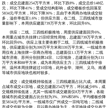
跌：成交总建面254万平方米，环比下跌8%，成交总价148亿
元，环比下降41%；受成交结构影响，成交楼板价也回落至
5834元/平方米，环比下降36%；且由于本周商办地块成交较
多，溢价率低至1.6%；但供应方面，在二线、三四线城市放
量影响下，本周供应建面739万平方米，环比回升6%。
供应：二线、三四线积极推地，周度供应建面回升6%。
本周重点城市共挂牌125宗经营性用地，总建面739万平方米，
环比回升6%。供应上涨主要依赖于二线、三四线城市积极推
地，供应建面分别为399万平方米和339万平方米。一线城市本
周仅有上海挂牌一宗商办用地，总建面仅1.1万平方米；二线
城市济南、苏州分别挂牌24宗、12宗地块，总建面分别为131
万平方米和88平方米，成为本周供应主力；三四线城市中徐
州、温州本周挂牌超过10宗地，此外金华、湖州、义乌、南通
等城市供应地块也相对较多。
成交：成交规模持续低迷，三四线建面占比六成。本周重
点城市成交41宗地，成交总建面254万平方，环比减少8%，成
交规模持续低迷，尤其一线城市成交建面仅8万平方米，各能
级城市的成交建面占比分别为3%、39%和58%，平均楼板价降
至5834元/平方米。一线城市仅广州成交一宗纯宅地；二线城
市成交也较为分散，且以商办地块为主，含宅地块成交分布于