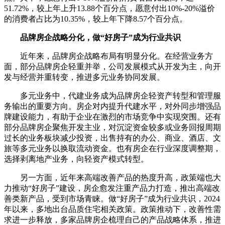
51.72%，较上年上升13.88个百分点，愿意付出10%-20%溢价
的消费者占比为10.35%，较上年下降8.57个百分点。
品牌房企战略分化，做“好房子”成为行业共识
近年来，品牌房企战略布局有明显分化。在经营业务方
面，部分品牌房企轻重并举，公司发展模式从开发为主，向开
发与经营并重转变，推进多元业务协同发展。
多元业务中，代建业务成为品牌房企轻资产转型和管理服
务输出的重要方向。房企对内提升代建水平，对外同步增强品
牌建设能力，有助于企业在激烈的市场竞争中实现突围。还有
部分品牌房企聚焦开发主业，对沉淀资金较多或业务回报周期
过长的业务板块减少投资，出售持有的办公、商业、酒店、文
旅等多元业务以换取流动资金。也有房企在行业深度调整期，
选择剥离地产业务，向轻资产模式转型。
另一方面，近年来高端改善产品的热度升高，政策端也大
力推动“好房子”建设，房企愈发注重产品力打造，推出高端改
善类新产品，受到市场青睐。做“好房子”成为行业共识，2024
年以来，多地出台品质住宅相关政策。政策推动下，改善性需
求进一步释放，多家品牌房企梳理自己的产品战略体系，推进